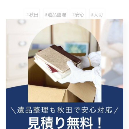
#秋田
#遺品整理
#安心
#大切
カテゴリー
Categories
全てのカテゴリー
ゴミ屋敷
特殊清掃
生前整理
空き家整理
不用品処分