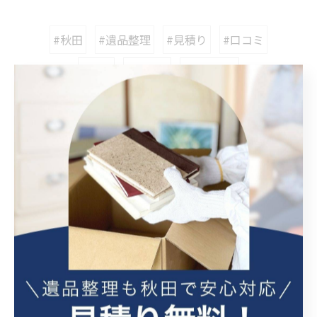
#秋田
#遺品整理
#見積り
#口コミ
#安心
#持ち家
#アパート
カテゴリー
Categories
全てのカテゴリー
ゴミ屋敷
特殊清掃
生前整理
空き家整理
不用品処分