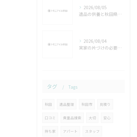
2026/08/05
遺品の供養と秋田県にかほ市で心に寄り添う整理の進め方ガイド
2026/08/04
実家の片づけの必要性と秋田県由利本荘市で始める具体的な進め方ガイド
タグ
Tags
秋田
遺品整理
秋田市
見積り
口コミ
貴重品捜索
大切
安心
持ち家
アパート
スタッフ