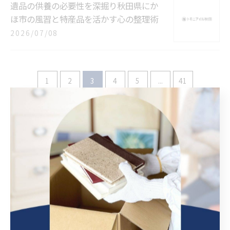
遺品の供養の必要性を深掘り秋田県にか
ほ市の風習と特産品を活かす心の整理術
2026/07/08
1
2
3
4
5
...
41
カテゴリー
Categories
全てのカテゴリー
引っ越し時の不用品処分
遺品整理のトラブル防止
遺品の供養