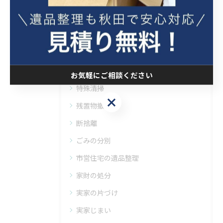
貴重品捜索
終活
空き家整理
福祉整理
生前整理
お気軽にご相談ください
特殊清掃
お気軽にご相談ください
残置物撤去
断捨離
ごみの分別
市営住宅の遺品整理
家財の処分
実家の片づけ
実家じまい