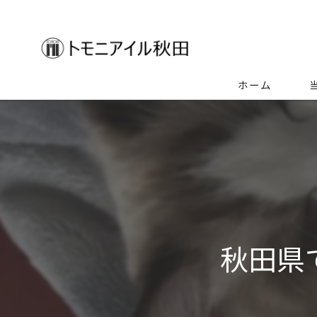
ホーム
生
空
ゴ
特
秋田県
不