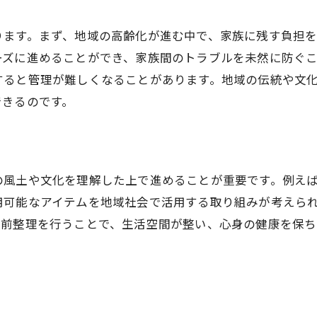
生前整理で秋田の家族に負担を減らす
ります。まず、地域の高齢化が進む中で、家族に残す負担
秋田での安らぎを生む生前整理の効果
ーズに進めることができ、家族間のトラブルを未然に防ぐ
心に安心を与える秋田の生前整理
すると管理が難しくなることがあります。地域の伝統や文
生前整理で秋田に心地よさをプラス
できるのです。
秋田での整理がもたらす精神的安定
生前整理が秋田で安心を生む理由
秋田県での生前整理のメリットと手順
の風土や文化を理解した上で進めることが重要です。例え
秋田での生前整理の手順とその利点
お気軽にご相談ください
お気軽にご相談ください
用可能なアイテムを地域社会で活用する取り組みが考えら
生前整理が秋田で役立つ理由とは
生前整理を行うことで、生活空間が整い、心身の健康を保
秋田県での整理計画のメリット
秋田での効果的な生前整理の進め方
生前整理が秋田に与えるメリット
秋田県での整理がもたらす良い影響