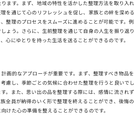
たります。まず、地域の特性を活かした整理方法を取り入
秋田での心豊かな生前整理の進め方
整理を通じて心のリフレッシュを促し、家族との絆を深め
生前整理で秋田の心を豊かにする方法
し、整理のプロセスをスムーズに進めることが可能です。
秋田での生前整理の進め方と注意点
でしょう。さらに、生前整理を通じて自身の人生を振り返
し、心にゆとりを持った生活を送ることができるのです。
心豊かに生前整理を進める秋田の知恵
秋田の文化を取り入れた整理の工夫
秋田で心豊かな生前整理を実現する
生前整理が秋田で心を満たす理由
、計画的なアプローチが重要です。まず、整理すべき物品
生前整理で秋田の家族を支える方法
を考慮し、季節ごとの気候に合わせた整理を行うと良いで
ます。また、思い出の品を整理する際には、感情に流され
家族を支える秋田の生前整理の知恵
家族全員が納得のいく形で整理を終えることができ、後悔
秋田での生前整理が家族に役立つ理由
に向けた心の準備を整えることができるのです。
秋田の家族に優しい生前整理の実践法
生前整理で秋田の家族に安心を提供