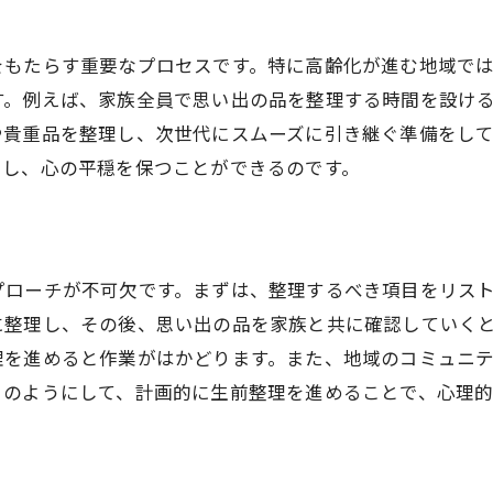
地域に根ざした生前整理の必要性
秋田の文化が生前整理に与える影響
をもたらす重要なプロセスです。特に高齢化が進む地域で
生前整理が秋田で求められる背景
す。例えば、家族全員で思い出の品を整理する時間を設け
や貴重品を整理し、次世代にスムーズに引き継ぐ準備をし
秋田県の生前整理がもたらす変化
らし、心の平穏を保つことができるのです。
秋田で生前整理を考えるきっかけ
秋田の生活に合った生前整理の方法
秋田での生活を考慮した生前整理
秋田県ならではの生前整理の工夫
プローチが不可欠です。まずは、整理するべき項目をリス
に整理し、その後、思い出の品を家族と共に確認していく
地域文化に合わせた整理術の提案
理を進めると作業がはかどります。また、地域のコミュニ
秋田での効果的な生前整理の手法
このようにして、計画的に生前整理を進めることで、心理
秋田県の習慣を活かす生前整理法
秋田の暮らしに合う整理の進め方
秋田での生前整理がもたらす安心感