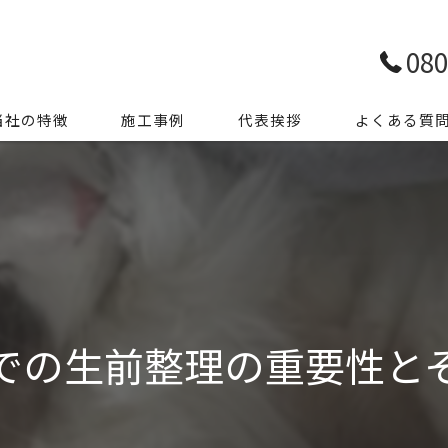
080
当社の特徴
施工事例
代表挨拶
よくある質
前整理
き家整理
ミ屋敷
殊清掃
での生前整理の重要性と
用品処分