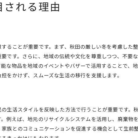
家族を守る秋田の生前整理のポイント
目される理由
秋田での生前整理が家族を支える仕組み
秋田の文化を活かした生前整理の秘訣
秋田の文化と生前整理の融合の秘訣
文化を活かす秋田の生前整理のコツ
慮することが重要です。まず、秋田の厳しい冬を考慮した
生前整理で秋田の文化を大切にする
重要です。さらに、地域の伝統や文化を尊重しつつ、不要
秋田の伝統を反映した整理術の提案
可能な物品を地域のイベントやバザーで活用することで、
負担をかけず、スムーズな生活の移行を支援します。
秋田での文化に根ざす生前整理の方法
文化を取り入れた秋田の整理術の魅力
民の生活スタイルを反映した方法で行うことが重要です。
す。例えば、地元のリサイクルシステムを活用し、廃棄物
、家族とのコミュニケーションを促進する機会として生前