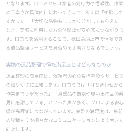
信頼できる遺品整理業者を口コミで見極め
となります。口コミからは業者の対応力や信頼性、作業
る
の丁寧さが具体的に伝わってきます。例えば「相談しや
リアルな遺品整理の評判から選ぶコツ解説
すかった」「大切な品物もしっかり分別してもらえた」
口コミ比較で分かる遺品整理サービスの違
など、実際に利用した方の体験談が安心感につながりま
い
す。口コミを活用することで、秋田県潟上市で信頼でき
る遺品整理サービスを見極める手助けとなるでしょう。
安心できる遺品整理サービス選定の実践法
遺品整理選びに役立つレビュー活用方法
実際の遺品整理で得た満足度とはどんなものか
信頼できる遺品整理の特徴とは秋田県潟上市版
遺品整理の満足度は、依頼者の心の負担軽減やサービス
遺品整理で信頼される業者の特徴まとめ
の細やかさに直結します。口コミでは「打ち合わせから
口コミ高評価の遺品整理業者に共通する点
作業まで丁寧だった」「貴重品の捜索や思い出の品の発
遺品整理で安心できる業者の選び方を解説
見に感謝している」といった声が多く、プロによる安心
秋田県潟上市の遺品整理業者選びの基準
感が高評価につながっています。実際の満足度は、事前
遺品整理の質を高める信頼のポイント紹介
の見積もりや細やかなコミュニケーションにより大きく
信頼感重視の遺品整理サービス活用術
向上します。