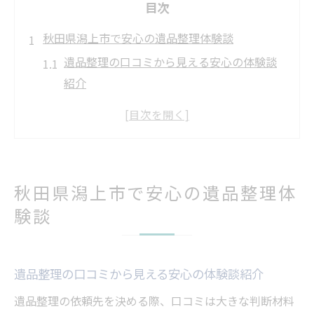
目次
秋田県潟上市で安心の遺品整理体験談
遺品整理の口コミから見える安心の体験談
紹介
実際の遺品整理で得た満足度とはどんなも
のか
遺品整理を依頼した人のリアルな声と評判
遺品整理の不安を解消した体験談のポイン
秋田県潟上市で安心の遺品整理体
ト
験談
口コミで話題の遺品整理サービス利用体験
遺品整理を安心して任せた方々の体験共有
口コミを活かした遺品整理サービス選び方
遺品整理の口コミから見える安心の体験談紹介
遺品整理の口コミ活用で失敗しない選び方
遺品整理の依頼先を決める際、口コミは大きな判断材料