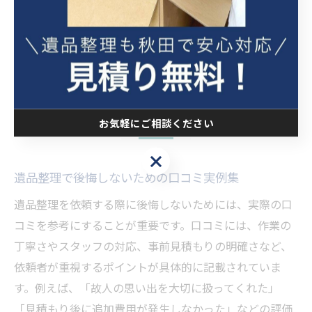
業者の利用が安心につながるという評価も多く見られま
す。
遺品整理で後悔しないための実例
とポイント
お気軽にご相談ください
お気軽にご相談ください
遺品整理で後悔しないための口コミ実例集
遺品整理を依頼する際に後悔しないためには、実際の口
コミを参考にすることが重要です。口コミには、作業の
丁寧さやスタッフの対応、事前見積もりの明確さなど、
依頼者が重視するポイントが具体的に記載されていま
す。例えば、「故人の思い出を大切に扱ってくれた」
「見積もり後に追加費用が発生しなかった」などの評価