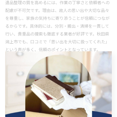
遺品整理の質を高めるには、作業の丁寧さと依頼者への
配慮が不可欠です。理由は、故人の思い出や大切な品々
を尊重し、家族の気持ちに寄り添うことが信頼につなが
るからです。具体的には、分別・搬出・清掃を一貫して
行い、貴重品の捜索も徹底する業者が好評です。秋田県
潟上市でも、口コミで「思い出を大切に扱ってくれた」
という声が多く、信頼のポイントとなっています。
信頼感重視の遺品整理サービス活用術
信頼感を重視する遺品整理サービスの活用術として、ま
ず口コミを活用し、複数業者を比較検討することが大切
です。理由は、実際の利用者の体験談がサービスの質を
客観的に示すからです。例えば、見積もり時に細かく質
問し、対応の丁寧さや説明力を確認する方法がありま
す。秋田県潟上市では、遺品整理士認定協会のお墨付き