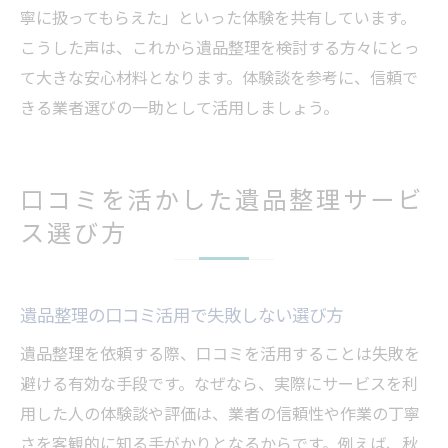
寧に扱ってもらえた」といった体験を共有しています。
遺品整理依頼前に参考になる口コミの内容
こうした声は、これから遺品整理を検討する方々にとっ
依頼経験者の遺品整理に関する実際の声紹
て大きな安心材料となります。体験談を参考に、信頼で
介
きる業者選びの一助として活用しましょう。
遺品整理を頼む前の不安解消口コミまとめ
口コミで明らかになる遺品整理の注意点
遺品整理依頼時に気をつけたいポイント
口コミを活かした遺品整理サービ
体験者の声から学ぶ遺品整理のコツ
ス選び方
安心感を重視した遺品整理の選び方解説
安心して任せられる遺品整理の選び方解説
遺品整理の口コミ活用で失敗しない選び方
口コミから読み解く安心の遺品整理サービ
遺品整理を依頼する際、口コミを活用することは失敗を
ス
避ける有効な手段です。なぜなら、実際にサービスを利
遺品整理で安心感を得るための選定ポイン
用した人の体験談や評価は、業者の信頼性や作業の丁寧
ト
さを客観的に知る手がかりとなるからです。例えば、秋