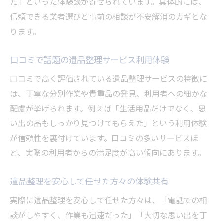
た」といった体験談が寄せられています。具体的には、
遺品整理サービスの評判を確かめるコツ
信頼できる業者選びと事前の相談が不安解消のカギとな
安心して任せられる遺品整理業者の選定法
ります。
口コミを基準にした遺品整理業者の選び方
秋田県潟上市の遺品整理口コミ比較ガイド
口コミで話題の遺品整理サービス利用体験
遺品整理口コミを比較して分かるサービス
口コミで高く評価されている遺品整理サービスの特徴に
差
は、丁寧な分別作業や貴重品の発見、利用者への細かな
秋田県潟上市で人気の遺品整理口コミまと
配慮が挙げられます。例えば「生活用品だけでなく、思
め
い出の品もしっかり見つけてもらえた」という利用体験
口コミ分析から見る遺品整理業者の選び方
が信頼性を裏付けています。口コミの多いサービスほ
遺品整理の評判を徹底比較して選ぶポイン
ど、実際の利用者からの満足度が高い傾向にあります。
ト
遺品整理を安心して任せた方々の体験共有
口コミで分かる遺品整理業者の実力とは
遺品整理を安心して依頼するための比較術
実際に遺品整理を安心して任せた方々は、「電話での相
談がしやすく、作業も迅速だった」「大切な思い出を丁
遺品整理を依頼する前に知りたい実際の声