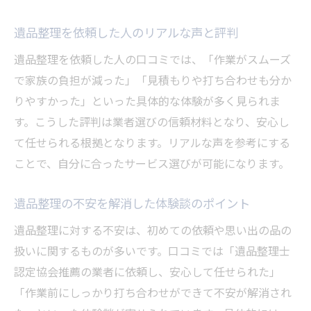
遺品整理で後悔しないための実例とポイント
遺品整理を依頼した人のリアルな声と評判
遺品整理で後悔しないための口コミ実例集
遺品整理を依頼した人の口コミでは、「作業がスムーズ
トラブル回避に役立つ遺品整理体験ポイン
で家族の負担が減った」「見積もりや打ち合わせも分か
ト
りやすかった」といった具体的な体験が多く見られま
口コミで学ぶ遺品整理失敗例と対策方法
す。こうした評判は業者選びの信頼材料となり、安心し
遺品整理の評判から得られる注意点まとめ
て任せられる根拠となります。リアルな声を参考にする
満足度を高める遺品整理依頼のコツ紹介
ことで、自分に合ったサービス選びが可能になります。
実際の遺品整理で見つかった大切なポイン
ト
遺品整理の不安を解消した体験談のポイント
評判が高い遺品整理業者の見極め方
遺品整理に対する不安は、初めての依頼や思い出の品の
遺品整理で評判の良い業者を選ぶ方法
扱いに関するものが多いです。口コミでは「遺品整理士
口コミで見抜く遺品整理業者の信頼性
認定協会推薦の業者に依頼し、安心して任せられた」
「作業前にしっかり打ち合わせができて不安が解消され
高評価遺品整理業者の特徴と選び方ガイド