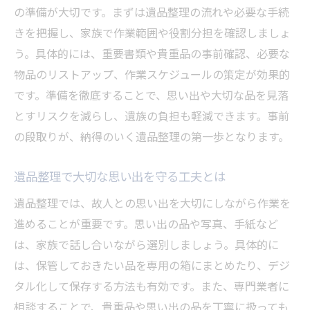
遺品整理で失敗しないためのポイント集
の準備が大切です。まずは遺品整理の流れや必要な手続
きを把握し、家族で作業範囲や役割分担を確認しましょ
秋田県横手市の遺品整理でよくある疑問点
う。具体的には、重要書類や貴重品の事前確認、必要な
遺品整理の進め方と相談先の探し方ガイド
物品のリストアップ、作業スケジュールの策定が効果的
遺品整理の費用相場が気になる方へ
です。準備を徹底することで、思い出や大切な品を見落
遺品整理の費用相場と料金の目安を解説
とすリスクを減らし、遺族の負担も軽減できます。事前
費用が変動する遺品整理の要因を知ろう
の段取りが、納得のいく遺品整理の第一歩となります。
遺品整理の見積もり時に確認したい項目
遺品整理で大切な思い出を守る工夫とは
遺品整理費用を抑えるコツと工夫とは
追加料金が発生しやすい遺品整理のケース
遺品整理では、故人との思い出を大切にしながら作業を
遺品整理の費用相談と比較方法を紹介
進めることが重要です。思い出の品や写真、手紙など
は、家族で話し合いながら選別しましょう。具体的に
信頼できる遺品整理業者を見極めるポイント
は、保管しておきたい品を専用の箱にまとめたり、デジ
遺品整理業者の信頼性を見極める基準とは
タル化して保存する方法も有効です。また、専門業者に
遺品整理の口コミや評判を活用した選び方
相談することで、貴重品や思い出の品を丁寧に扱っても