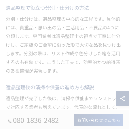
遺品整理で役立つ分別・仕分けの方法
分別・仕分けは、遺品整理の中心的な工程です。具体的
には、貴重品・思い出の品・生活用品・不要品の4つに
分類します。専門業者は遺品整理士の視点で丁寧に仕分
けし、ご家族のご要望に沿った形で大切な品を見つけ出
します。分別の際は、リスト作成や色分けした箱を活用
するのも有効です。こうした工夫で、効率的かつ納得感
のある整理が実現します。
遺品整理後の清掃や供養の進め方も解説
遺品整理が完了した後は、清掃や供養までワンストップ
で対応する業者も増えています。代表的な流れとして、
整理後の室内清掃→ご供養希望品の取り扱い→最終確認
080-1836-2482
お問い合わせはこちら
という手順です。ご供養については、ご家族の意向や宗