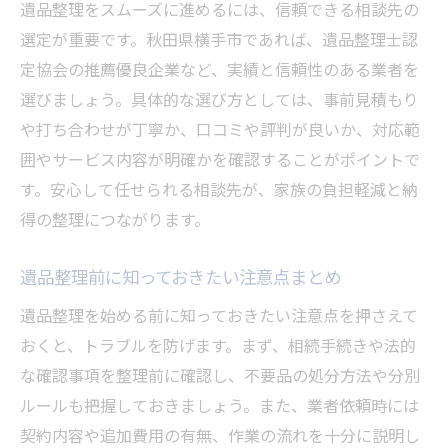
遺品整理をスムーズに進めるには、信頼できる相談先の
用
選定が重要です。秋田県横手市であれば、遺品整理士認
遺品整理後の心の整理と家族のケア方法
定協会の推薦優良企業など、実績と信頼性のある業者を
費用トラブルを防ぐ遺品整理のコツ
選びましょう。具体的な選び方としては、事前見積もり
遺品整理で費用トラブルを防ぐ事前確認事
や打ち合わせが丁寧か、口コミや評判が良いか、対応範
項
囲やサービス内容が明確かを確認することがポイントで
見積もりの比較で遺品整理費用を最適化す
す。安心して任せられる相談先が、家族の負担軽減と納
る
得の整理につながります。
遺品整理の追加料金発生パターンと対策方
遺品整理前に知っておきたい注意点まとめ
法
契約前に確認したい遺品整理の注意点
遺品整理を始める前に知っておきたい注意点を押さえて
おくと、トラブルを防げます。まず、相続手続きや法的
トラブルを回避する遺品整理業者との交渉
な確認事項を整理前に確認し、不要品の処分方法や分別
術
ルールも把握しておきましょう。また、業者依頼時には
遺品整理後も安心できるサポート体制の確
契約内容や追加費用の有無、作業の流れを十分に説明し
認