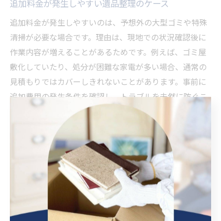
追加料金が発生しやすい遺品整理のケース
追加料金が発生しやすいのは、予想外の大型ゴミや特殊
清掃が必要な場合です。理由は、現地での状況確認後に
作業内容が増えることがあるためです。例えば、ゴミ屋
敷化していたり、処分が困難な家電が多い場合、通常の
見積もりではカバーしきれないことがあります。事前に
追加費用の発生条件を確認し、トラブルを未然に防ぐこ
とが重要です。
遺品整理の費用相談と比較方法を紹介
遺品整理の費用相談では、複数の業者から見積もりを取
得し、内容やサービスを比較することが大切です。こう
することで、費用やサービス内容に納得しやすくなりま
す。例えば、見積もり時にサービス内容・追加料金の有
無・作業後のアフターフォローなどを比較し、自分に合