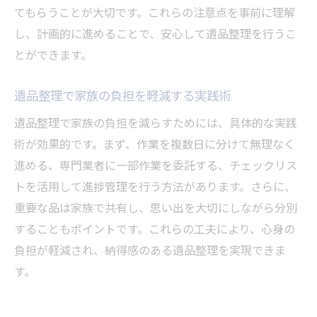
てもらうことが大切です。これらの注意点を事前に理解
遺品整理の流れとスムーズな手順を解説
し、計画的に進めることで、安心して遺品整理を行うこ
遺品整理の全体的な流れと段取りを紹介
とができます。
作業前に準備したい遺品整理のポイント
スムーズに進む遺品整理の作業手順とは
遺品整理で家族の負担を軽減する実践術
遺品整理で役立つ分別・仕分けの方法
遺品整理で家族の負担を減らすためには、具体的な実践
遺品整理後の清掃や供養の進め方も解説
術が効果的です。まず、作業を複数日に分けて無理なく
遺品整理を円満に終えるための注意点
進める、専門業者に一部作業を委託する、チェックリス
トを活用して進捗管理を行う方法があります。さらに、
納得できる遺品整理を実現するためのまとめ
重要な品は家族で共有し、思い出を大切にしながら分別
納得感ある遺品整理のための最終確認事項
することもポイントです。これらの工夫により、心身の
家族全員が満足する遺品整理のポイント集
負担が軽減され、納得感のある遺品整理を実現できま
遺品整理後の手続きやサポートも忘れずに
す。
遺品整理を通じて得られる心の整理と安心
今後に活かせる遺品整理の経験と気づき