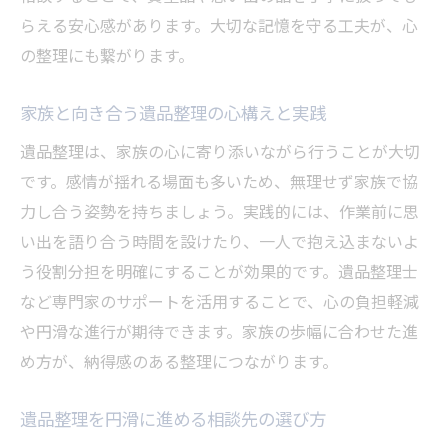
悪質業者を避ける遺品整理の注意点を解説
らえる安心感があります。大切な記憶を守る工夫が、心
遺品整理の認定や資格の有無も確認しよう
の整理にも繋がります。
見積もり比較で安心できる遺品整理業者選
び
家族と向き合う遺品整理の心構えと実践
遺品整理のアフターサポート体制をチェッ
遺品整理は、家族の心に寄り添いながら行うことが大切
ク
です。感情が揺れる場面も多いため、無理せず家族で協
遺品整理で家族の負担を減らすための工夫
力し合う姿勢を持ちましょう。実践的には、作業前に思
遺品整理で家族負担を減らす計画立案のコ
い出を語り合う時間を設けたり、一人で抱え込まないよ
ツ
う役割分担を明確にすることが効果的です。遺品整理士
など専門家のサポートを活用することで、心の負担軽減
作業効率が上がる遺品整理の具体的手順
や円滑な進行が期待できます。家族の歩幅に合わせた進
家族が協力しやすい遺品整理の進め方とは
め方が、納得感のある整理につながります。
遺品整理で役立つ分担方法とスケジュール
例
遺品整理を円滑に進める相談先の選び方
負担軽減に効果的な遺品整理サービスの利