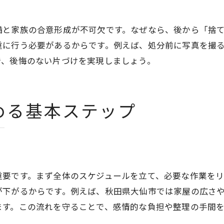
専門家に依頼する実家の片づけの選択肢
備と家族の合意形成が不可欠です。なぜなら、後から「捨
費用相場から考える実家片づけの進め方
重に行う必要があるからです。例えば、処分前に写真を撮
実家の片づけにかかる費用相場の目安
で、後悔のない片づけを実現しましょう。
実家の片づけ費用を抑えるための工夫
見積もり比較で実家の片づけをお得に進める
実家の片づけで追加費用を防ぐポイント
める基本ステップ
実家の片づけ業者選びと費用の関係性
実家の片づけ費用の内訳と注意点
捨ててはいけない遺品の見極め方を解説
実家の片づけで大切な遺品の見極め方
重要です。まず全体のスケジュールを立て、必要な作業を
捨ててはいけない実家の片づけのチェックリスト
が下がるからです。例えば、秋田県大仙市では家屋の広さ
実家の片づけで残すべき遺品の特徴
ます。この流れを守ることで、感情的な負担や整理の手間
実家の片づけでよくある誤って捨てる品物