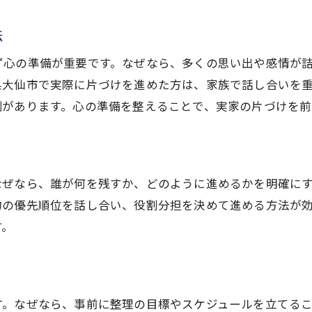
実家の片づけで必要な遺品整理の流れ
法
作業を分担する実家の片づけの手順
実家の片づけで役立つ遺品の仕分け方法
ず心の準備が重要です。なぜなら、多くの思い出や感情が
実家の片づけで無理なく進める整理術
県大仙市で実際に片づけを進めた方は、家族で話し合いを
例があります。心の準備を整えることで、実家の片づけを前
家族と協力して進める実家の片づけ
実家の片づけを効率的に進めるコツ
秋田県大仙市で実家整理が必要な理由
実家の片づけを大仙市で考えるべき背景
なぜなら、誰が何を残すか、どのように進めるかを明確に
大仙市で実家の片づけが求められる事情
物の優先順位を話し合い、役割分担を決めて進める方法が
す。
大仙市に多い実家の片づけのきっかけ例
地域の習慣に沿った実家の片づけの重要性
大仙市で実家の片づけが注目される理由
地域特有の実家の片づけ事情を知る
す。なぜなら、事前に整理の目標やスケジュールを立てる