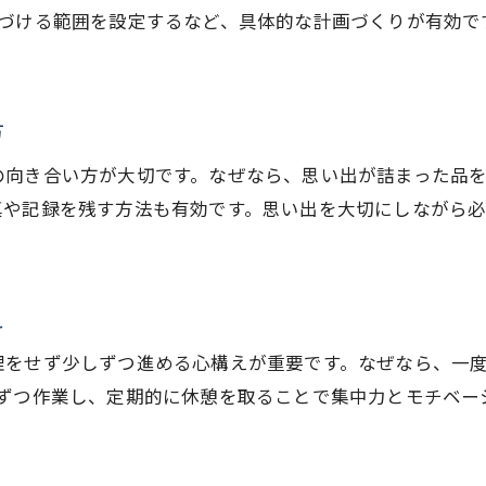
片づける範囲を設定するなど、具体的な計画づくりが有効で
失敗しない遺品仕分けのコツと注意点
実家の片づけで失敗しない仕分けの極意
遺品仕分けで迷いやすい実家の片づけの注意点
方
実家の片づけで重要な遺品の分別ポイント
捨ててはいけない遺品を見極める実家の片づけ
の向き合い方が大切です。なぜなら、思い出が詰まった品
真や記録を残す方法も有効です。思い出を大切にしながら
実家の片づけで起こりがちな仕分けミス対策
家族の思いを大切にする実家の片づけ術
親の遺品整理は誰が行うべきか考える
お気軽にご相談ください
お気軽にご相談ください
え
実家の片づけで親の遺品整理の担当を決める
理をせず少しずつ進める心構えが重要です。なぜなら、一
家族で実家の片づけを分担する方法
間ずつ作業し、定期的に休憩を取ることで集中力とモチベー
実家の片づけで親族間の役割分担を明確に
実家の片づけでトラブルを防ぐ話し合い方法
実家の片づけに関わる親族の意見調整術