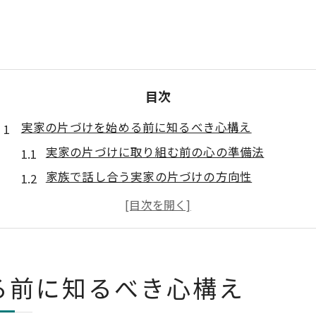
目次
実家の片づけを始める前に知るべき心構え
実家の片づけに取り組む前の心の準備法
家族で話し合う実家の片づけの方向性
実家の片づけの計画づくりと整理目標
思い出と向き合う実家の片づけの進め方
ストレスを減らす実家の片づけの心構え
実家の片づけ後悔しないための心得
る前に知るべき心構え
遺品整理を円滑に進める基本ステップ