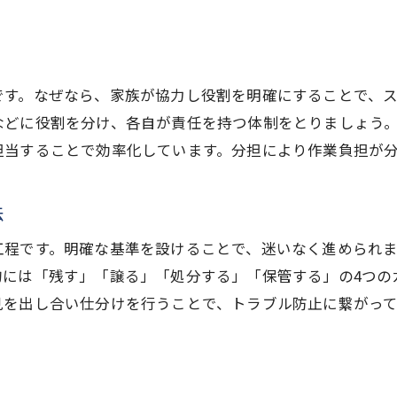
実家の片づけで家族に確認したい遺品
実家の片づけで価値ある遺品の探し方
後悔しない実家整理のための実践ガイド
です。なぜなら、家族が協力し役割を明確にすることで、
などに役割を分け、各自が責任を持つ体制をとりましょう
実家の片づけで後悔しないための準備法
担当することで効率化しています。分担により作業負担が
実家の片づけを円滑に進める実践ポイント
実家の片づけの経験者から学ぶ成功例
法
実家の片づけで心の整理を意識する方法
実家の片づけで失敗しない手順のまとめ
工程です。明確な基準を設けることで、迷いなく進められ
的には「残す」「譲る」「処分する」「保管する」の4つの
実家の片づけを終えた後の注意点と対応
見を出し合い仕分けを行うことで、トラブル防止に繋がっ