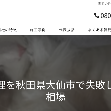
実家の
080
当社の特徴
施工事例
代表挨拶
よくある質
前整理
き家整理
ミ屋敷
理を秋田県大仙市で失敗
殊清掃
相場
用品処分