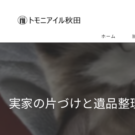
ホーム
生
空
ゴ
実家の片づけと遺品整
特
不