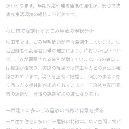
分割払い利用時の注意点と支払い方法
がわかります。早期対応や地域連携の強化が、安心で快
適な生活環境の維持に不可欠です。
地域の衛生環境を守るごみ屋敷対策法
ごみ屋敷の悪臭や害虫トラブルへの具体策
秋田市で深刻化するごみ屋敷の現状分析
地域住民と協力するごみ屋敷対策の重要性
秋田市では、ごみ屋敷問題が年々深刻化しています。生
清掃活動で地域衛生を保つ方法と実践例
活困難者や高齢者世帯の増加により、片付けが追いつか
ごみ屋敷問題の再発防止に向けた啓発活動
ず、ごみが蓄積される事例が増えています。市の窓口に
自治体のごみ分別ルールと徹底のコツ
は相談が相次ぎ、実際の現場では害虫やカビの発生も確
住環境を改善するごみ屋敷片付けの進め方
認されています。現状を正確に把握し、個別の事情に寄
高齢者支援に役立つごみ屋敷の解消術
り添った支援体制が求められています。自治体や専門業
高齢者が抱えるごみ屋敷問題の背景を考察
者の連携が、今後の課題解決の鍵となります。
ごみ屋敷片付けでの高齢者サポートの工夫
一戸建てに多いごみ屋敷の特徴と背景を探る
生活困難者へのごみ屋敷支援策を紹介
一戸建て住宅に多いごみ屋敷の特徴は、広い空間に物が
訪問サポートで安心できる片付け支援法