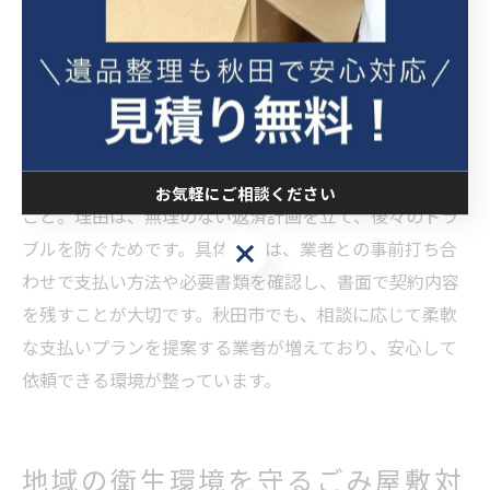
と連携することが成功の鍵となります。
分割払い利用時の注意点と支払い方法
ごみ屋敷片付けの費用負担が大きい場合、分割払いの活
用が一つの選択肢となります。ポイントは、契約前に分
割払いの条件や手数料、支払い回数をしっかり確認する
お気軽にご相談ください
こと。理由は、無理のない返済計画を立て、後々のトラ
ブルを防ぐためです。具体的には、業者との事前打ち合
お気軽にご相談ください
わせで支払い方法や必要書類を確認し、書面で契約内容
を残すことが大切です。秋田市でも、相談に応じて柔軟
な支払いプランを提案する業者が増えており、安心して
依頼できる環境が整っています。
地域の衛生環境を守るごみ屋敷対