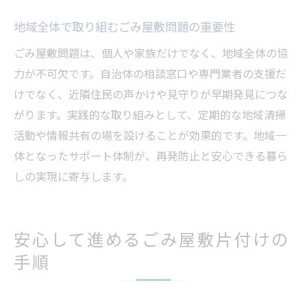
口コミを活用したごみ屋敷業者の比較方法
地域全体で取り組むごみ屋敷問題の重要性
支払い方法や分割払い利用時の注意事項
ごみ屋敷問題は、個人や家族だけでなく、地域全体の協
地域密着型ごみ屋敷サポートのメリット
力が不可欠です。自治体の相談窓口や専門業者の支援だ
片付け後も相談できる業者の選び方
けでなく、近隣住民の声かけや見守りが早期発見につな
がります。実践的な取り組みとして、定期的な地域清掃
実践例から学ぶごみ屋敷問題の解決体験
活動や情報共有の場を設けることが効果的です。地域一
ごみ屋敷清掃体験談から得た解決のヒント
体となったサポート体制が、再発防止と安心できる暮ら
秋田市でのごみ屋敷片付け実践例を紹介
しの実現に寄与します。
片付け後の生活改善と地域環境への効果
高齢者宅でのごみ屋敷解決事例を詳しく解
説
安心して進めるごみ屋敷片付けの
住民参加型のごみ屋敷対策で得た気づき
手順
ごみ屋敷問題解決の成功体験を活かす方法