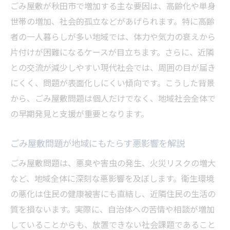
ごみ屋敷が秋田市で増加する主な要因は、高齢化や単身
片付け開始時の安全確保と衛生対策のポイ
世帯の増加、社会的孤立などがあげられます。特に高齢
ント
者の一人暮らしが多い地域では、体力や気力の衰えから
ごみ屋敷の片付け手順と効率的な清掃方法
片付けが困難になるケースが目立ちます。さらに、近隣
一戸建てごみ屋敷の片付けで注意すべき点
との交流が減少しやすい現代社会では、周囲の目が届き
にくく、問題が表面化しにくい傾向です。こうした背景
分別や粗大ごみ処分の正しい進め方
から、ごみ屋敷問題は個人だけでなく、地域社会全体で
ごみ屋敷清掃後の衛生維持と再発防止策
の早期発見と支援が重要となります。
秋田県秋田市でのごみ屋敷解決策とは
秋田市のごみ屋敷対策支援制度の活用法
ごみ屋敷問題が地域にもたらす悪影響を解説
自治体と連携したごみ屋敷解決の進め方
ごみ屋敷問題は、悪臭や害虫の発生、火災リスクの増大
ごみ屋敷問題に強い片付け業者の特徴を解
など、地域全体に深刻な悪影響を及ぼします。衛生環境
説
の悪化は住民の健康被害にも直結し、近隣住民の生活の
安心して依頼できるごみ屋敷清掃の選び方
質を損ないます。実際に、自治体への苦情や相談が増加
ごみ屋敷片付け事例から学ぶ解決のヒント
していることからも、放置できない社会課題であること