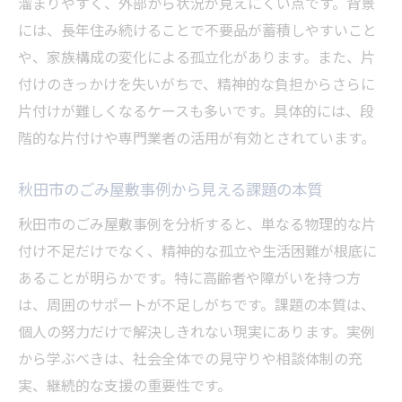
溜まりやすく、外部から状況が見えにくい点です。背景
高齢者宅のごみ屋敷清掃時の配慮ポイント
には、長年住み続けることで不要品が蓄積しやすいこと
地域全体で取り組む高齢者支援の重要性
や、家族構成の変化による孤立化があります。また、片
ごみ屋敷を再発させないポイント解説
付けのきっかけを失いがちで、精神的な負担からさらに
ごみ屋敷再発防止のための日常的な習慣作
片付けが難しくなるケースも多いです。具体的には、段
り
階的な片付けや専門業者の活用が有効とされています。
片付け後の住環境維持に必要な工夫と心得
秋田市のごみ屋敷事例から見える課題の本質
ごみ屋敷清掃後のサポートサービス活用法
分割払い利用時の注意点と継続支払い管理
秋田市のごみ屋敷事例を分析すると、単なる物理的な片
付け不足だけでなく、精神的な孤立や生活困難が根底に
地域コミュニティによる再発防止の取組み
あることが明らかです。特に高齢者や障がいを持つ方
定期的な見守り活動で再発を防ぐ方法
は、周囲のサポートが不足しがちです。課題の本質は、
秋田市で信頼できる片付けサポートの選び方
個人の努力だけで解決しきれない現実にあります。実例
ごみ屋敷清掃業者選びで確認すべきポイン
から学ぶべきは、社会全体での見守りや相談体制の充
ト
実、継続的な支援の重要性です。
安心して任せられる片付けサポートの条件