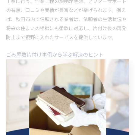
丁寧に行う、作業工程の説明が明確、アフターサポート
の有無、口コミや実績が豊富などが挙げられます。例え
ば、秋田市内で信頼される業者は、依頼者の生活状況や
将来の住まいの相談にも柔軟に対応し、片付け後の再発
防止まで視野に入れたサービスを提供しています。
ごみ屋敷片付け事例から学ぶ解決のヒント
実際のごみ屋敷片付け事例からは、早期対応と段階的な
作業の重要性が学べます。ポイントは、作業前の危険箇
所の確認や、衛生対策を徹底すること。理由として、長
期間放置されたごみには害虫やカビが発生しやすく、健
康被害を防ぐためにも計画的な片付けが求められます。
例えば、秋田市では片付け後に不動産会社や解体業者へ
の橋渡しを行い、次のステップにスムーズに移行できる
支援事例もあります。段階ごとに課題を整理し、専門家