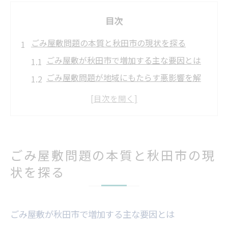
目次
ごみ屋敷問題の本質と秋田市の現状を探る
ごみ屋敷が秋田市で増加する主な要因とは
ごみ屋敷問題が地域にもたらす悪影響を解
説
秋田市で深刻化するごみ屋敷の現状分析
一戸建てに多いごみ屋敷の特徴と背景を探
る
ごみ屋敷問題の本質と秋田市の現
秋田市のごみ屋敷事例から見える課題の本
状を探る
質
地域全体で取り組むごみ屋敷問題の重要性
安心して進めるごみ屋敷片付けの手順
ごみ屋敷が秋田市で増加する主な要因とは
ごみ屋敷片付け前に必要な準備と心構え