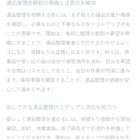
遺品整理依頼前の準備と注意点を解説
サービス内容で選ぶ遺品整理依頼の比較基
遺品整理を依頼する前には、まず故人の遺品の量や種類
準
を確認し、必要なものと不要なものをリストアップする
見積もりで差が出る遺品整理業者の特徴
ことが重要です。理由は、事前に整理の範囲や要望を明
秋田市で遺品整理依頼時の追加料金に注意
確にすることで、遺品整理業者との打ち合わせがスムー
遺品整理の費用を抑える依頼方法の工夫
ズになり、見積もりも正確になるためです。例えば、貴
重品や思い出の品は自分で保管場所を決め、処分を希望
信頼できる遺品整理業者選びの要点
する物はリスト化しておくと、当日の作業が円滑に進み
遺品整理依頼で重視すべき業者の資格と実
ます。事前準備を徹底することで、遺品整理の依頼が安
績
心して進められます。
秋田市の信頼できる遺品整理業者の選び方
遺品整理依頼前に確認したい契約内容の注
安心できる遺品整理のステップと流れを知ろう
意点
安心して遺品整理を進めるには、見積もり依頼から現地
相談しやすい遺品整理業者の特徴を知ろう
確認、契約、作業実施、完了報告までの流れを把握して
遺品整理依頼で安心できる対応を見極める
おくことが大切です。理由は、各ステップで疑問点や不