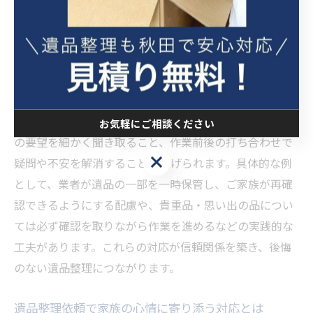
声も多く、遺品整理を丁寧に進めることで遺族の精神的
な負担が軽減されます。
秋田市で遺品整理依頼時の配慮ある対応例
秋田市で遺品整理の依頼時、配慮ある対応は依頼者の安
心感につながります。まず、見積もりや相談時にご遺族
お気軽にご相談ください
の要望を細かく聞き取ること、作業前後の打ち合わせで
お気軽にご相談ください
疑問や不安を解消することが挙げられます。具体的な例
として、業者が遺品の一部を一時保管し、ご家族が再確
認できるようにする配慮や、貴重品・思い出の品につい
ては必ず確認を取りながら作業を進めるなどの実践的な
工夫があります。これらの対応が信頼関係を築き、後悔
のない遺品整理につながります。
遺品整理依頼で家族の心情に寄り添う対応とは