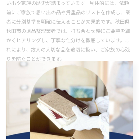
い出や家族の歴史が詰まっています。具体的には、依頼
前にご家族で思い出の品や貴重品のリストを作成し、業
者に分別基準を明確に伝えることが効果的です。秋田県
秋田市の遺品整理業者では、打ち合わせ時にご要望を細
かくヒアリングし、丁寧な仕分けを徹底しています。こ
れにより、故人の大切な品を適切に扱い、ご家族の心残
りを防ぐことができます。
丁寧な遺品整理作業が心の整理に役立つ理由
丁寧な遺品整理は、遺族の心の整理にも直結します。理
由は、時間をかけて一つひとつの品を確認し、思い出を
振り返ることで、心の区切りをつけやすくなるからで
す。例えば、秋田市の遺品整理依頼では、担当者がご家
族と相談しながら作業を進めるため、安心して任せられ
ます。実際に「思い出を大切に残せてよかった」という