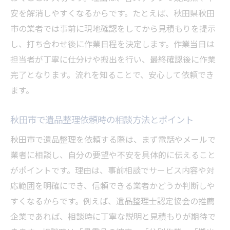
方法
安を解消しやすくなるからです。たとえば、秋田県秋田
丁寧な遺品整理が心の負担を軽減する理由
市の業者では事前に現地確認をしてから見積もりを提示
遺品整理依頼で故人の思いを大切にする工
し、打ち合わせ後に作業日程を決定します。作業当日は
夫
担当者が丁寧に仕分けや搬出を行い、最終確認後に作業
丁寧な遺品整理作業が心の整理に役立つ理
完了となります。流れを知ることで、安心して依頼でき
由
ます。
秋田市で遺品整理依頼時の配慮ある対応例
秋田市で遺品整理依頼時の相談方法とポイント
遺品整理依頼で家族の心情に寄り添う対応
秋田市で遺品整理を依頼する際は、まず電話やメールで
とは
業者に相談し、自分の要望や不安を具体的に伝えること
大切な品の仕分けで感じる安心感と満足
がポイントです。理由は、事前相談でサービス内容や対
遺品整理を秋田市で頼むなら知っておきたいこ
応範囲を明確にでき、信頼できる業者かどうか判断しや
と
すくなるからです。例えば、遺品整理士認定協会の推薦
遺品整理依頼時に知るべき法律やマナー
企業であれば、相談時に丁寧な説明と見積もりが期待で
秋田市で遺品整理依頼に必要な準備と流れ