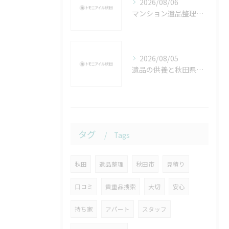
2026/08/06
マンション遺品整理流れを秋田県秋田市の実例と自治体ルールでトラブルなく進める手順
2026/08/05
遺品の供養と秋田県にかほ市で心に寄り添う整理の進め方ガイド
タグ
Tags
秋田
遺品整理
秋田市
見積り
口コミ
貴重品捜索
大切
安心
持ち家
アパート
スタッフ