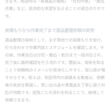
きます。相談時は「貴重品の捜索」「分別作業」「搬出
遺品整理依頼前に確認したいサービスの内
作業」など、具体的な希望を伝えることが成功のカギで
容
す。
遺品整理依頼で活用できるオプションサー
ビス
見積もりから作業完了まで遺品整理依頼の実例
秋田市で遺品整理依頼時のトラブル防止策
遺品整理の実例として、まず現地での見積もりを受け、
初めての遺品整理依頼で失敗しない方法
打ち合わせで作業内容とスケジュールを確認します。そ
の後、作業当日は分別・搬出・処分まで一括対応され、
初心者が知っておくべき遺品整理依頼の流
完了後に最終確認を行う流れです。理由は、実例を知る
れ
ことで依頼時のイメージが具体化しやすく、安心感が増
遺品整理依頼前の見積もりと比較のコツ
すからです。例えば、秋田市内の実績ある業者は、依頼
秋田市で安心できる遺品整理依頼の準備法
者の負担を軽減し、思い出の品や貴重品を丁寧に扱う対
遺品整理依頼でトラブル回避するポイント
応が特徴です。段階ごとの流れを知ることで、納得して
信頼できる遺品整理業者の見極め方
依頼できます。