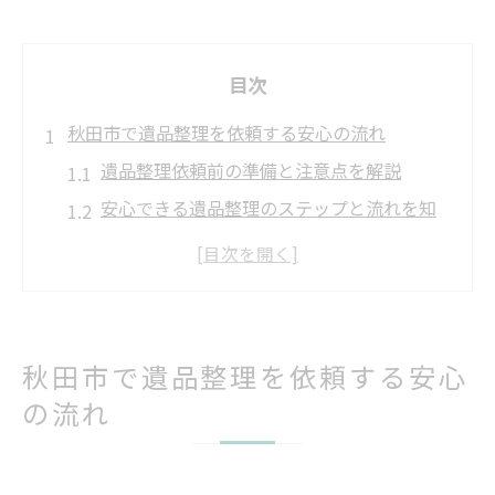
目次
秋田市で遺品整理を依頼する安心の流れ
遺品整理依頼前の準備と注意点を解説
安心できる遺品整理のステップと流れを知
ろう
秋田市で遺品整理依頼時の相談方法とポイ
ント
見積もりから作業完了まで遺品整理依頼の
秋田市で遺品整理を依頼する安心
実例
の流れ
遺品整理依頼でよくある質問とその対策
遺品整理の費用やサービスを比較するコツ
遺品整理依頼時に費用相場を調べる重要性