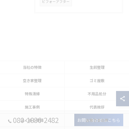
ビフォーアフター
当社の特徴
生前整理
空き家整理
ゴミ屋敷
特殊清掃
不用品処分
施工事例
代表挨拶
080-1836-2482
お問い合わせはこちら
よくある質問
お客さまの声