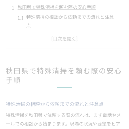
秋田県で特殊清掃を頼む際の安心手順
特殊清掃の相談から依頼までの流れと注意
点
特殊清掃における事前準備と安心のポイン
ト
特殊清掃依頼時に押さえたい見積もりの基
本
秋田県で特殊清掃を頼む際の安心
孤独死や遺品整理現場での特殊清掃対応例
手順
秋田県で特殊清掃を依頼する際の心構え
特殊清掃選びで失敗しないコツを紹介
信頼できる特殊清掃業者を選ぶコツと基準
特殊清掃の相談から依頼までの流れと注意点
特殊清掃の口コミや評判を活用するポイン
特殊清掃を秋田県で依頼する際の流れは、まず電話やメ
ト
ールでの相談から始まります。現場の状況や要望をヒア