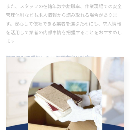
また、スタッフの在籍年数や離職率、作業現場での安全
管理体制なども求人情報から読み取れる場合がありま
す。安心して依頼できる業者を選ぶためにも、求人情報
を活用して業者の内部事情を把握することをおすすめし
ます。
業者選びで重視したい作業内容と対応力
特殊清掃業者を選ぶ際は、提供される作業内容と現場対
応力をしっかり確認しましょう。秋田県内の業者でも、
作業範囲や対応できる現場の種類、使用する薬剤や機材
は業者によって異なります。孤独死や遺品整理の現場で
は、除菌・脱臭・消臭作業の質が衛生面で特に重要で
す。
また、見積もり時に現場の状況を的確に把握し、依頼者