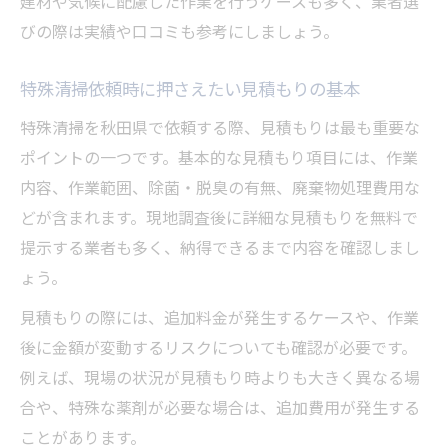
建材や気候に配慮した作業を行うケースも多く、業者選
依頼の前に知っておきたい特殊清掃の流れ
びの際は実績や口コミも参考にしましょう。
特殊清掃の作業工程を事前に把握する重要
特殊清掃依頼時に押さえたい見積もりの基本
性
特殊清掃を秋田県で依頼する際、見積もりは最も重要な
依頼から完了までの特殊清掃の標準的な流
ポイントの一つです。基本的な見積もり項目には、作業
れ
内容、作業範囲、除菌・脱臭の有無、廃棄物処理費用な
特殊清掃前に必要な準備と確認ポイント
どが含まれます。現地調査後に詳細な見積もりを無料で
流れを理解して安心できる特殊清掃の依頼
提示する業者も多く、納得できるまで内容を確認しまし
求人や現場事例から学ぶ作業手順の工夫
ょう。
見積もりの際には、追加料金が発生するケースや、作業
後に金額が変動するリスクについても確認が必要です。
例えば、現場の状況が見積もり時よりも大きく異なる場
合や、特殊な薬剤が必要な場合は、追加費用が発生する
ことがあります。