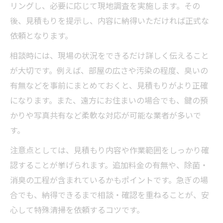
費用対効果で見る特殊清掃業者の比較方法
リングし、必要に応じて現地調査を実施します。その
特殊清掃の求人情報も参考に検討するメリ
後、見積もりを提示し、内容に納得いただければ正式な
ット
依頼となります。
業者選びで重視したい作業内容と対応力
相談時には、現場の状況をできるだけ詳しく伝えること
信頼できる特殊清掃業者の見極め方
が大切です。例えば、部屋の広さや汚染の程度、臭いの
特殊清掃業者の信頼性を見抜くチェックポ
有無などを事前にまとめておくと、見積もりがより正確
イント
になります。また、遠方にお住まいの場合でも、鍵の預
かりや写真共有など柔軟な対応が可能な業者が多いで
特殊清掃の実績や対応事例を確認する重要
す。
性
信頼される特殊清掃のサービス内容とは何
注意点としては、見積もり内容や作業範囲をしっかり確
か
認することが挙げられます。追加料金の有無や、除菌・
求人情報から読み解く業者の働きやすさと
消臭の工程が含まれているかもポイントです。急ぎの場
姿勢
合でも、納得できるまで相談・確認を重ねることが、安
心して特殊清掃を依頼するコツです。
口コミや実際の依頼者体験談の活用方法