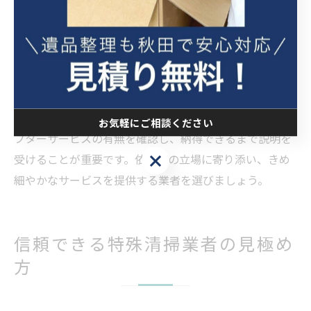
の要望や不安に寄り添った説明ができるかも大切なポイ
ントです。遠方からの依頼や、現場への立ち会いが難し
い場合でも、写真や報告書で状況を共有してくれる業者
は安心感があります。急な依頼や土日対応が可能かどう
かも、業者の柔軟性を判断する材料となります。
失敗を防ぐためには、契約前に作業内容・対応範囲・ア
お気軽にご相談ください
フターサービスの有無を確認し、納得できるまで説明を
お気軽にご相談ください
受けることが重要です。依頼者の立場に寄り添い、きめ
細やかなサービスを提供する業者を選びましょう。
信頼できる特殊清掃業者の見極め
方