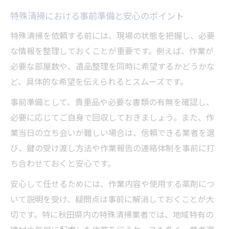
納得のサービスを選ぶポイント徹底解説
特殊清掃における事前準備と安心のポイント
特殊清掃で納得できるサービス内容の特徴
特殊清掃を依頼する前には、現場の状態を把握し、必要
費用と作業内容を見比べる特殊清掃のコツ
な情報を整理しておくことが重要です。例えば、作業が
特殊清掃のアフターケアや追加サービス解
必要な部屋数や、遺品整理を同時に希望するかどうかな
説
ど、具体的な希望を伝えられるとスムーズです。
依頼者の希望に応える特殊清掃の工夫とは
事前準備として、貴重品や必要な書類の有無を確認し、
求人から見えるサービス品質の見極め方
必要に応じてご自身で回収しておきましょう。また、作
特殊清掃なら費用と手順をどう比較する？
業当日の立ち会いが難しい場合は、信頼できる業者を選
特殊清掃の費用相場と見積もりの注意点
び、鍵の受け渡し方法や作業報告の連絡体制を事前に打
作業手順ごとに異なる特殊清掃の料金設定
ち合わせておくと安心です。
費用と手順で比較する特殊清掃の選び方
安心して任せるためには、作業内容や使用する薬剤につ
特殊清掃の流れと料金のバランスを重視す
いて説明を受け、疑問点は事前に解消しておくことが大
る方法
切です。特に秋田県内の特殊清掃業者では、地域特有の
求人情報も参考にする費用感の見極め方