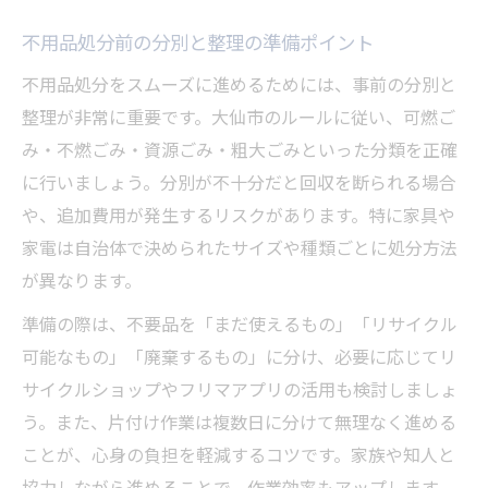
不用品処分に役立つゴミ収集日の把握方法
不用品処分前の分別と整理の準備ポイント
大仙市の収集日を活かした不用品整理術
不用品処分の計画に便利なカレンダー活用
不用品処分をスムーズに進めるためには、事前の分別と
法
整理が非常に重要です。大仙市のルールに従い、可燃ご
収集日までに終わらせる不用品分別手順
み・不燃ごみ・資源ごみ・粗大ごみといった分類を正確
に行いましょう。分別が不十分だと回収を断られる場合
ゴミ収集日を逃さない不用品処分のコツ
や、追加費用が発生するリスクがあります。特に家具や
家電は自治体で決められたサイズや種類ごとに処分方法
が異なります。
準備の際は、不要品を「まだ使えるもの」「リサイクル
可能なもの」「廃棄するもの」に分け、必要に応じてリ
サイクルショップやフリマアプリの活用も検討しましょ
う。また、片付け作業は複数日に分けて無理なく進める
ことが、心身の負担を軽減するコツです。家族や知人と
協力しながら進めることで、作業効率もアップします。