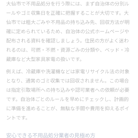
大仙市で不用品処分を行う際には、まず自治体の分別ル
大仙市ルールに沿った不用品分別のコツ
ールやゴミ収集日を正確に把握することが大切です。大
不用品処分で活かす回収日と持ち込み活用
仙市では粗大ごみや不用品の持ち込み先、回収方法が明
法
確に定められているため、自治体の公式ホームページや
不用品処分の搬出作業を楽にする工夫
配布される資料を確認しましょう。住民の方がよく迷わ
大仙市で無駄なく不用品処分を行う方法
れるのは、可燃・不燃・資源ごみの分類や、ベッド・冷
蔵庫など大型家具家電の扱いです。
こんな時どうする？大仙市での不用品処分準備
術
例えば、冷蔵庫や洗濯機などは家電リサイクル法の対象
急な不用品処分依頼時の準備ポイント
となり、通常のゴミ収集では回収されません。この場合
は指定引取場所への持ち込みや認可業者への依頼が必要
不用品処分で迷った品目の判断基準
です。自治体ごとのルールを早めにチェックし、計画的
家電リサイクル対象品の不用品処分手順
に準備を進めることが、無駄な手間や費用を抑えるポイ
大仙市で困ったときの不用品相談先とは
ントです。
不用品処分準備で注意したい点を解説
安心して不用品処分するための大仙市ガイド
安心できる不用品処分業者の見極め方