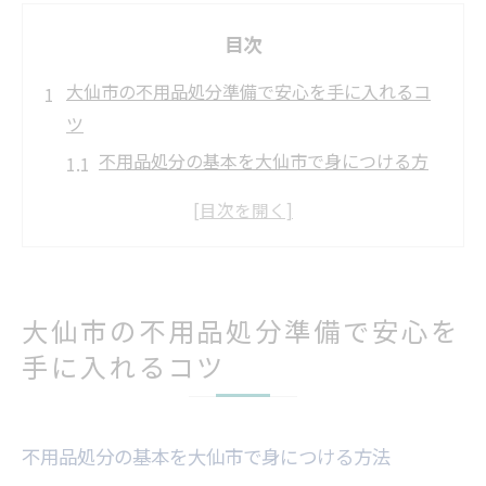
目次
大仙市の不用品処分準備で安心を手に入れるコ
ツ
不用品処分の基本を大仙市で身につける方
法
安心できる不用品処分業者の見極め方
不用品処分前の分別と整理の準備ポイント
大仙市で実践できる不用品処分の安全対策
大仙市の不用品処分準備で安心を
トラブル回避できる不用品処分の相談方法
手に入れるコツ
効率的に不用品処分を進めるための大仙市流ポ
イント
不用品処分を効率化するスケジュール管理
不用品処分の基本を大仙市で身につける方法
術