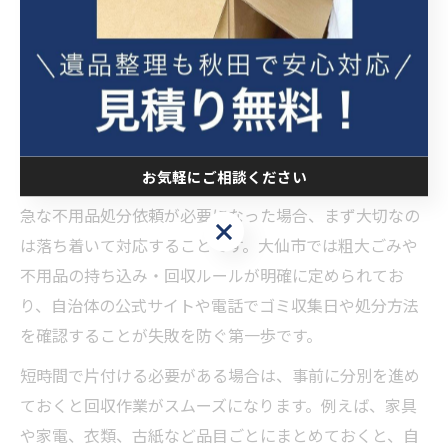
こんな時どうする？大仙市での不
用品処分準備術
急な不用品処分依頼時の準備ポイント
お気軽にご相談ください
急な不用品処分依頼が必要になった場合、まず大切なの
お気軽にご相談ください
は落ち着いて対応することです。大仙市では粗大ごみや
不用品の持ち込み・回収ルールが明確に定められてお
り、自治体の公式サイトや電話でゴミ収集日や処分方法
を確認することが失敗を防ぐ第一歩です。
短時間で片付ける必要がある場合は、事前に分別を進め
ておくと回収作業がスムーズになります。例えば、家具
や家電、衣類、古紙など品目ごとにまとめておくと、自