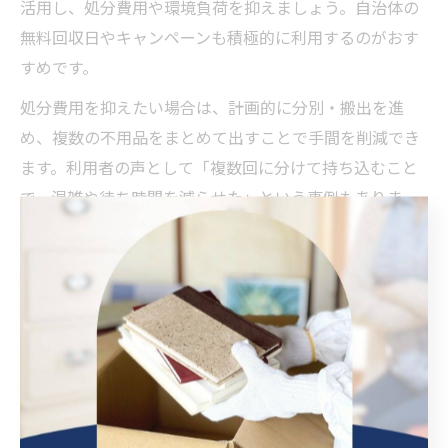
活用し、処分費用や環境負荷を抑えましょう。自治体の
無料回収日やキャンペーンも積極的に利用するのがおす
すめです。
処分費用を抑えたい場合は、計画的に分別・搬出を進
め、複数の不用品をまとめて出すことで手間を削減でき
ます。利用者の声として「複数回に分けて持ち込むこと
で、混雑や待ち時間を減らせた」という事例もありま
す。
不用品回収業者を利用する際は、違法業者や高額請求の
リスクに注意が必要です。大仙市や秋田県の認可を受け
た業者を選び、必ず見積もりや契約内容を確認しましょ
う。無駄なく、安心して不用品処分を進めるためにも、
自治体の情報と信頼できるサービスの活用が不可欠で
す。