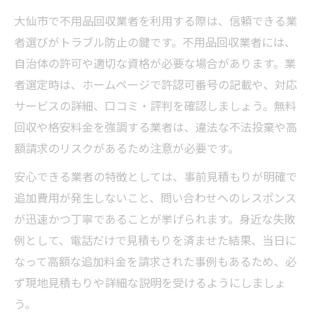
不用品処分の許可業者を選ぶ際の注意点
大仙市で不用品回収業者を利用する際は、信頼できる業
大仙市で安心できる不用品処分実例紹介
者選びがトラブル防止の鍵です。不用品回収業者には、
不用品処分の見積もりで失敗しない方法
自治体の許可や適切な資格が必要な場合があります。業
トラブルゼロを目指す不用品処分の進め方
者選定時は、ホームページで許認可番号の記載や、対応
サービスの詳細、口コミ・評判を確認しましょう。無料
不用品処分で知っておくべきルール総まと
回収や格安料金を強調する業者は、違法な不法投棄や高
め
額請求のリスクがあるため注意が必要です。
自治体ルールを知って不用品処分をスムーズに
大仙市の不用品処分ルール徹底ガイド
安心できる業者の特徴としては、事前見積もりが明確で
追加費用が発生しないこと、問い合わせへのレスポンス
不用品処分前に知るべき自治体の決まり
が迅速かつ丁寧であることが挙げられます。身近な失敗
大仙市の粗大ごみ処分手続きと注意点
例として、電話だけで見積もりを済ませた結果、当日に
自治体指定に沿った不用品分別の方法
なって高額な追加料金を請求された事例もあるため、必
不用品処分の受付や持ち込み手順を解説
ず現地見積もりや詳細な説明を受けるようにしましょ
大仙市のゴミ収集日を活用した賢い片付け法
う。