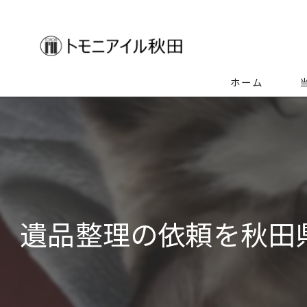
ホーム
生
空
ゴ
遺品整理の依頼を秋田
特
不