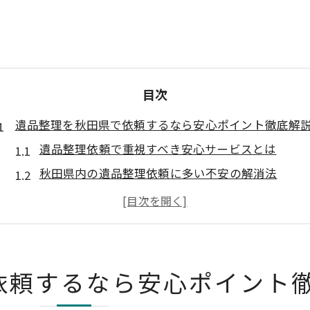
目次
遺品整理を秋田県で依頼するなら安心ポイント徹底解
遺品整理依頼で重視すべき安心サービスとは
秋田県内の遺品整理依頼に多い不安の解消法
遺品整理協会推奨の選び方で安心依頼を実現
遺品整理依頼時に役立つ口コミ情報の活用術
遺品整理依頼で見逃せないアフターサポート
秋田県での遺品整理依頼に役立つ基礎知識まとめ
依頼するなら安心ポイント
遺品整理依頼の流れと秋田県の特徴を知る