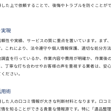
遺品整理依頼で良いレビューの活用法を解説
得した上で依頼することで、後悔やトラブルを防ぐことが
遺品整理依頼の比較で分かる優良店の特徴
遺品整理依頼で避けたい業者の見分けポイント
を実現
費用を抑えて進める秋田県の遺品整理依頼術
遺品整理依頼の費用相場と節約ポイント紹介
信頼性や実績、サービスの質に重点を置いています。まず
す。これにより、法令遵守や個人情報保護、適切な処分方
遺品整理依頼で無駄を省く見積もりの活用法
遺品整理依頼時の不要品買取で費用負担を軽減
地調査を行っているか、作業内容や費用が明確か、作業後
遺品整理依頼で割引やキャンペーンを賢く利用
に、丁寧な打ち合わせやお客様の声を重視する業者は、安
お気軽にご相談ください
お気軽にご相談ください
てください。
遺品整理依頼時に発生しやすい追加費用対策
口コミや評判から探る秋田県での遺品整理成功の秘訣
活用術
遺品整理依頼の口コミ情報で信頼度を見極める
遺品整理依頼で評判の高いポイントとは何か
用した人の口コミ情報が大きな判断材料となります。口コ
情を知ることができる貴重な情報源です。特に「遺品整理 秋
遺品整理依頼経験者の声から学ぶ成功事例