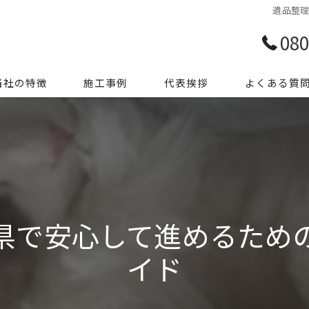
遺品整
080
当社の特徴
施工事例
代表挨拶
よくある質
前整理
き家整理
ミ屋敷
県で安心して進めるため
殊清掃
イド
用品処分