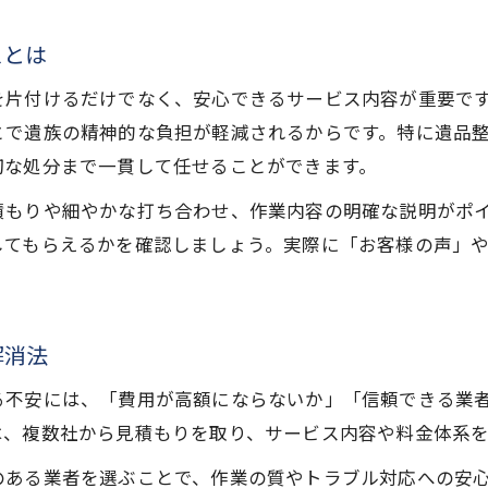
遺品整理依頼時の必要書類や準備事項の解説
スとは
遺品整理依頼の全国的な仕組みと秋田県の違い
遺品整理の窓口や相談先を正しく押さえる方法
を片付けるだけでなく、安心できるサービス内容が重要で
遺品整理依頼時に注意したい加盟店の選び方
とで遺族の精神的な負担が軽減されるからです。特に遺品
切な処分まで一貫して任せることができます。
失敗しない遺品整理依頼のコツと秋田県での注意点
遺品整理依頼でよくある失敗事例と回避策
積もりや細やかな打ち合わせ、作業内容の明確な説明がポ
秋田県の遺品整理依頼で注意したい契約内容
してもらえるかを確認しましょう。実際に「お客様の声」
。
遺品整理依頼時に追加料金を防ぐ確認ポイント
遺品整理依頼対応業者の見極め方を知ろう
解消法
遺品整理依頼でトラブル回避する相談手順
遺品整理における秋田県での信頼できる選び方
る不安には、「費用が高額にならないか」「信頼できる業
は、複数社から見積もりを取り、サービス内容や料金体系
遺品整理依頼で信頼性重視の業者選びを実践
遺品整理依頼時に見るべき認定資格と実績
のある業者を選ぶことで、作業の質やトラブル対応への安