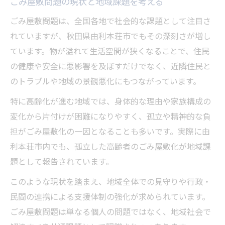
ごみ屋敷問題の現状と地域課題を考える
片付けの不安を減らす心構えと進め方
ごみ屋敷問題は、全国各地で社会的な課題として注目さ
ごみ屋敷整理で気をつけたい安全対策とは
れていますが、秋田県由利本荘市でもその深刻さが増し
プロに依頼する際に押さえたい注意点
ています。物が溢れて生活空間が狭くなることで、住民
ごみ屋敷片付け後の生活環境改善ポイント
の健康や安全に悪影響を及ぼすだけでなく、近隣住民と
のトラブルや地域の景観悪化にもつながっています。
秋田県由利本荘市のごみ屋敷片付け支援とは
ごみ屋敷に特化した地域支援サービスの特
特に高齢化が進む地域では、身体的な理由や家族構成の
徴
変化から片付けが困難になりやすく、孤立や精神的な負
担がごみ屋敷化の一因となることも多いです。実際に由
秋田県由利本荘市で利用できる主なサポー
利本荘市内でも、孤立した高齢者のごみ屋敷化が地域課
ト内容
題として報告されています。
ごみ屋敷片付け支援の申し込み手順と流れ
支援を受ける際の条件や相談方法について
このような現状を踏まえ、地域全体での見守りや行政・
民間の連携による支援体制の強化が求められています。
行政サービスと民間業者の違いを比較する
ごみ屋敷問題は単なる個人の問題ではなく、地域社会で
悩みがちなごみ屋敷整理に役立つ実践法集