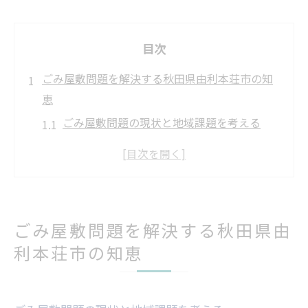
目次
ごみ屋敷問題を解決する秋田県由利本荘市の知
恵
ごみ屋敷問題の現状と地域課題を考える
秋田県由利本荘市で増えるごみ屋敷の要因
とは
ごみ屋敷の片付け経験から学ぶポイント
地域で取り組むごみ屋敷解決策の特徴
ごみ屋敷問題を解決する秋田県由
ごみ屋敷の悩みを相談できる支援窓口の利
利本荘市の知恵
用法
初めてのごみ屋敷片付けも安心して進めるコツ
ごみ屋敷片付けの基本手順と事前準備方法