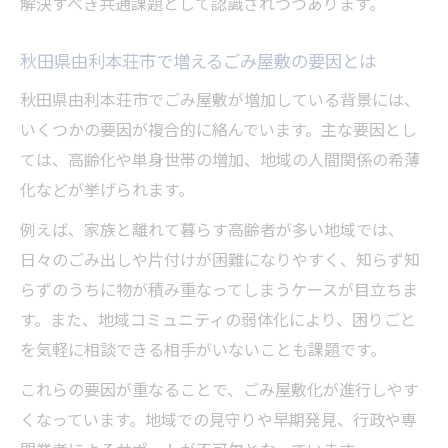
解決すべき共通課題として認識されつつあります。
ごみ屋敷片付けを効率化する実践テクニッ
ク
秋田県由利本荘市で増えるごみ屋敷の要因とは
整理が進まない時のごみ屋敷対処法
秋田県由利本荘市でごみ屋敷が増加している背景には、
トイレや水回りの清掃を安心して進める方
いくつかの要因が複合的に絡んでいます。主な要因とし
法
ては、高齢化や単身世帯の増加、地域の人間関係の希薄
重いごみや大型家具の安全な運び方
化などが挙げられます。
片付けを心地よく続けるための工夫とは
例えば、家族と離れて暮らす高齢者が多い地域では、
サポート充実の由利本荘市ごみ屋敷相談窓口案
日々のごみ出しや片付けが困難になりやすく、知らず知
内
らずのうちに物が積み重なってしまうケースが目立ちま
ごみ屋敷相談窓口の利用手順をわかりやす
す。また、地域コミュニティの弱体化により、困りごと
く解説
を気軽に相談できる相手がいないことも課題です。
相談時に伝えておきたいポイントまとめ
これらの要因が重なることで、ごみ屋敷化が進行しやす
プライバシーを守るごみ屋敷相談のコツ
くなっています。地域での見守りや早期発見、行政や専
相談窓口と連携した支援サービスのメリッ