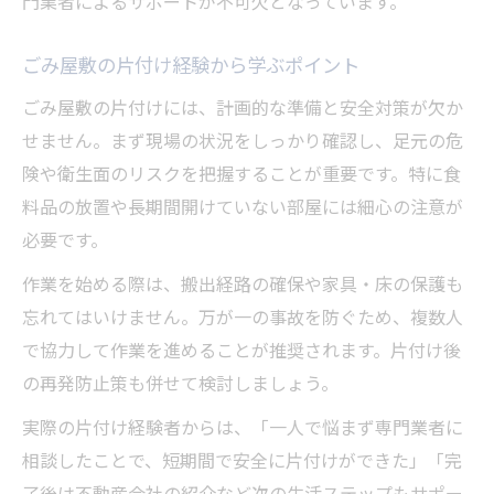
門業者によるサポートが不可欠となっています。
ト
ごみ屋敷の悩みを匿名で話せる方法も紹介
ごみ屋敷の片付け経験から学ぶポイント
住みやすい地域づくりへごみ屋敷克服の秘訣
ごみ屋敷の片付けには、計画的な準備と安全対策が欠か
ごみ屋敷ゼロをめざす地域の取り組み事例
せません。まず現場の状況をしっかり確認し、足元の危
険や衛生面のリスクを把握することが重要です。特に食
ごみ屋敷防止に役立つ日常の習慣作り
料品の放置や長期間開けていない部屋には細心の注意が
地域全体で支え合うごみ屋敷サポート体制
必要です。
生活にゆとりを生む整理整頓のコツ
作業を始める際は、搬出経路の確保や家具・床の保護も
ごみ屋敷克服で実感する住みやすさの変化
忘れてはいけません。万が一の事故を防ぐため、複数人
で協力して作業を進めることが推奨されます。片付け後
の再発防止策も併せて検討しましょう。
実際の片付け経験者からは、「一人で悩まず専門業者に
相談したことで、短期間で安全に片付けができた」「完
了後は不動産会社の紹介など次の生活ステップもサポー