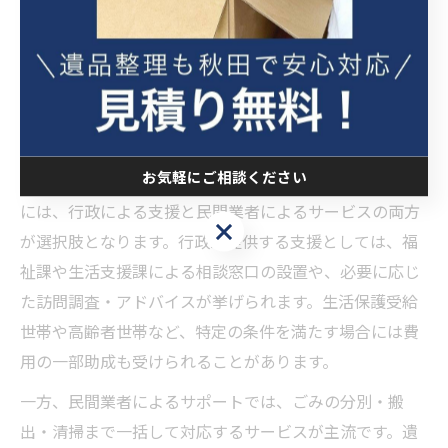
れます。これにより、依頼者が安心して相談できる環境
が整えられているのが、地域支援サービスの大きな強み
です。
秋田県由利本荘市で利用できる主なサポート内容
お気軽にご相談ください
秋田県由利本荘市でごみ屋敷の片付け支援を利用する際
には、行政による支援と民間業者によるサービスの両方
お気軽にご相談ください
が選択肢となります。行政が提供する支援としては、福
祉課や生活支援課による相談窓口の設置や、必要に応じ
た訪問調査・アドバイスが挙げられます。生活保護受給
世帯や高齢者世帯など、特定の条件を満たす場合には費
用の一部助成も受けられることがあります。
一方、民間業者によるサポートでは、ごみの分別・搬
出・清掃まで一括して対応するサービスが主流です。遺