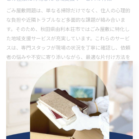
ごみ屋敷問題は、単なる掃除だけでなく、住人の心理的
な負担や近隣トラブルなど多面的な課題が絡み合いま
す。そのため、秋田県由利本荘市ではごみ屋敷に特化し
た地域支援サービスが充実しています。これらのサービ
スは、専門スタッフが現場の状況を丁寧に確認し、依頼
者の悩みや不安に寄り添いながら、最適な片付け方法を
提案する点が特徴です。
また、衛生面や安全面への配慮も徹底されており、作業
中の床や家具の保護、搬出経路の確保など細やかな対応
が行われます。さらに、片付けが完了した後も、必要に
応じて解体工事や不動産会社の紹介など、次のステップ
までサポートを続ける体制が整っています。
具体的な支援内容としては、緊急時の迅速な対応や、遺
品整理・ハウスクリーニングなどの付帯サービスも含ま