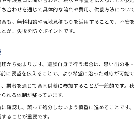
者や相談窓口に問い合わせ、現状や希望を伝えることが安
遺品の供養を安心して進める業者選び
打ち合わせを通じて具体的な流れや費用、供養方法につい
遺品供養で確認すべき費用の目安と比較
場合も、無料相談や現地見積もりを活用することで、不安
秋田市の口コミでわかる遺品供養の評判
ことが、失敗を防ぐポイントです。
遺品整理から供養まで秋田市での流れを解説
遺品の供養を含めた整理の全体像とは
説
遺品整理から供養までのスムーズな進め方
整理から始まります。遺族自身で行う場合は、思い出の品
秋田市で遺品供養を依頼する流れと手順
事前に要望を伝えることで、より希望に沿った対応が可能で
遺品供養の際に必要な書類や準備事項
お気軽にご相談ください
お気軽にご相談ください
り、業者を通じて合同供養に参加することが一般的です。
遺品の供養と粗大ごみ回収の違いを確認
せられる体制が整っています。
心を込めた遺品の供養、その意味と手順
前に確認し、誤って処分しないよう慎重に進めることです
遺品の供養に心を込める理由と大切さ
認することが重要です。
秋田市で実践される遺品供養の作法とは
遺品供養の正しい手順とマナーを解説