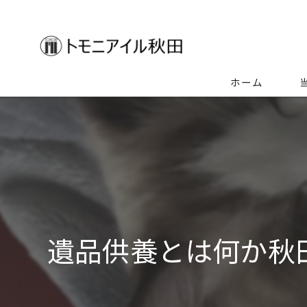
ホーム
生
空
ゴ
特
遺品供養とは何か秋
不