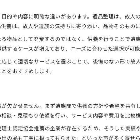
供養中の気持ちの整理方法とその意義
、目的や内容に明確な違いがあります。遺品整理は、故人
遺品の供養で感謝の気持ちを伝える方法
品供養は、故人や遺族の気持ちに寄り添い、品物そのもの
なる物品として廃棄するのではなく、供養を行うことで遺
提供するケースが増えており、ニーズに合わせた選択が可能
に応じて適切なサービスを選ぶことで、後悔のない形で故
ことをおすすめします。
備が欠かせません。まず遺族間で供養の方針や希望を共有
の相談・見積もり依頼を行い、サービス内容や費用を比較
整理士認定協会推薦の企業が存在するため、そうした実績
い出の品も丁寧に扱ってもらえた」といった声が多く寄せ