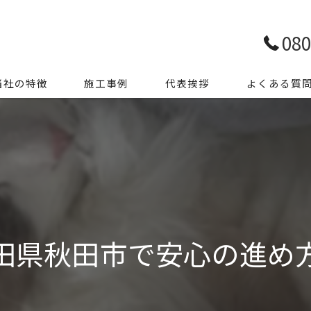
080
当社の特徴
施工事例
代表挨拶
よくある質
前整理
き家整理
ミ屋敷
殊清掃
田県秋田市で安心の進め
用品処分