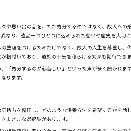
供養前に確認したい遺品の種類と注意点
遺品の供養の相談はどこにすべきか
遺品の供養でよくある不安や疑問を解消
品々や思い出の品を、ただ処分するのではなく、故人への
秋田市で安心できる遺品供養サポート例
は異なり、遺品一つひとつに込められた想いや歴史を大切に
秋田市で知っておきたい遺品供養の方法
ちの整理をつけるためだけでなく、故人の人生を尊重し、
秋田市で選べる遺品の供養方法まとめ
化が根付いており、遺族の不安を和らげる効果も期待でき
遺品の供養方法ごとの特徴と違いとは
い」「処分するのが心苦しい」といった声が多く聞かれま
人形や写真の遺品供養ポイント徹底解説
くなります。
合同供養と個別供養のメリットを比較
秋田市で利用できる遺品供養業者の特徴
遺品供養を秋田市で考えるなら大切なポイント
の気持ちを整理し、どのような供養方法を希望するかを話
遺品の供養で押さえたい秋田市の注意点
、さまざまな選択肢があります。
供養の流れと秋田市ならではの特徴を解説