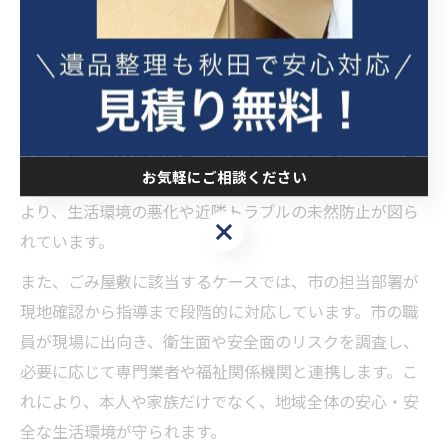
ごみ屋敷予防に役立つ秋田市の制度紹介
秋田市では、ごみ屋敷問題の予防や早期発見のために独
自の制度や条例が整備されています。たとえば、市役所
ではごみ屋敷の通報窓口を設けており、近隣住民や当事
お気軽にご相談ください
者が気軽に相談できる体制が構築されています。これに
より、生活環境の悪化や近隣トラブルの未然防止が図ら
お気軽にご相談ください
れています。
また、ごみ屋敷に該当するケースでは、市の担当部署が
現地確認から指導まで段階的に対応しています。市の職
員が現場に出向き、衛生面や安全面のリスクを調査し、
必要に応じて専門業者や福祉関係機関と連携します。こ
れにより、本人や家族だけでなく、地域全体の安心・安
全な生活環境が守られます。