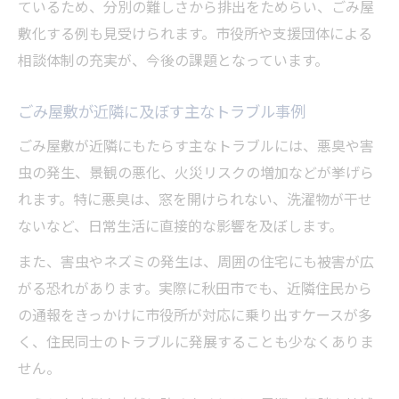
ているため、分別の難しさから排出をためらい、ごみ屋
用
敷化する例も見受けられます。市役所や支援団体による
ごみ屋敷片付け秋田でのトラブル事例と教
相談体制の充実が、今後の課題となっています。
訓
ごみ屋敷が近隣に及ぼす主なトラブル事例
ごみ屋敷が近隣にもたらす主なトラブルには、悪臭や害
虫の発生、景観の悪化、火災リスクの増加などが挙げら
れます。特に悪臭は、窓を開けられない、洗濯物が干せ
ないなど、日常生活に直接的な影響を及ぼします。
また、害虫やネズミの発生は、周囲の住宅にも被害が広
がる恐れがあります。実際に秋田市でも、近隣住民から
の通報をきっかけに市役所が対応に乗り出すケースが多
く、住民同士のトラブルに発展することも少なくありま
せん。