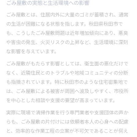
ごみ屋敷の実態と生活環境への影響
秋田市の清掃活動とごみ屋敷対応の違い
地域住民が抱えるごみ屋敷への不安と声
ごみ屋敷とは、住居内外に大量のゴミが蓄積され、通常
の生活が困難になる状態を指します。秋田県秋田市で
ごみ屋敷を防ぐ秋田市での具体策とは
も、こうしたごみ屋敷問題は近年増加傾向にあり、悪臭
ごみ屋敷予防に役立つ秋田市の制度紹介
や害虫の発生、火災リスクの上昇など、生活環境に深刻
日常でできるごみ屋敷対策のポイント
な影響を与えています。
ごみ分別徹底がごみ屋敷防止につながる理
ごみ屋敷がもたらす影響としては、衛生面の悪化だけで
由
なく、近隣住民とのトラブルや地域コミュニティの分断
地域清掃活動でごみ屋敷発生を抑える方法
も指摘されています。特に秋田市のような住宅密集地で
相談窓口を利用したごみ屋敷予防事例
は、ごみ屋敷による被害が周囲へ波及しやすく、市役所
生活環境を守るごみ屋敷対策の実際
を中心とした相談や支援の要望が高まっています。
ごみ屋敷が生活環境に与える悪影響とは
実際に現場で清掃作業を行う専門業者や支援団体の声か
清掃業者によるごみ屋敷片付け秋田の流れ
らも、ごみ屋敷の片付けには依頼者本人の心身への配慮
ごみ屋敷の衛生対策と再発防止のコツ
と、効率的な作業工程の立案が不可欠であることが伺え