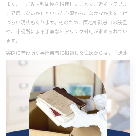
また、「ごみ屋敷問題を指摘したことでご近所トラブル
に発展しないか」といった心配から、なかなか声を上げ
づらい現状もあります。そのため、匿名相談窓口の設置
や、市役所による丁寧なヒアリング対応が求められてい
ます。
実際に市役所や専門業者に相談した住民からは、「迅速
に現場確認してもらえて安心した」「清掃後、地域の雰
囲気が明るくなった」といった前向きな意見も聞かれま
す。地域ぐるみで支え合う意識が、ごみ屋敷問題の解決
と再発防止につながる重要なポイントです。
ごみ屋敷を防ぐ秋田市での具体策
とは