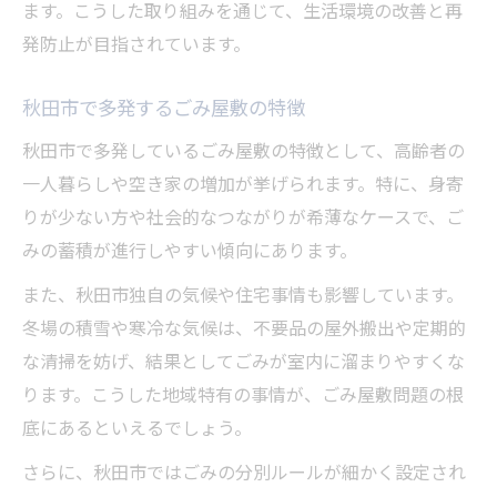
ごみ屋敷回収秋田市のサービス活用法
ます。こうした取り組みを通じて、生活環境の改善と再
ごみ屋敷対策で得られる安心な暮らし
発防止が目指されています。
秋田市で市役所が行うごみ屋敷への対応
秋田市で多発するごみ屋敷の特徴
ごみ屋敷に対する秋田市役所の対応手順
秋田市で多発しているごみ屋敷の特徴として、高齢者の
市役所へごみ屋敷相談時のポイント
一人暮らしや空き家の増加が挙げられます。特に、身寄
ごみ屋敷条例に基づく指導と支援内容
りが少ない方や社会的なつながりが希薄なケースで、ご
フライパンや粗大ごみの分別相談も市役所
みの蓄積が進行しやすい傾向にあります。
へ
また、秋田市独自の気候や住宅事情も影響しています。
秋田市市役所のごみ屋敷対応事例紹介
冬場の積雪や寒冷な気候は、不要品の屋外搬出や定期的
トラブル回避に役立つごみ屋敷対処法
な清掃を妨げ、結果としてごみが室内に溜まりやすくな
ごみ屋敷トラブルを防ぐ近隣との関係強化
ります。こうした地域特有の事情が、ごみ屋敷問題の根
ごみ屋敷対策で地域トラブルを未然に防ぐ
底にあるといえるでしょう。
ごみ屋敷の苦情が増える原因と対策方法
さらに、秋田市ではごみの分別ルールが細かく設定され
ごみ屋敷問題解決に必要な第三者支援の活