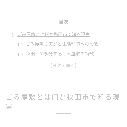
目次
ごみ屋敷とは何か秋田市で知る現実
ごみ屋敷の実態と生活環境への影響
秋田市で多発するごみ屋敷の特徴
ごみ屋敷が近隣に及ぼす主なトラブル事例
悪臭や害虫が発生するごみ屋敷の現状分析
ごみ屋敷化の背景にある心理的要因とは
秋田市におけるごみ屋敷問題を深掘り
ごみ屋敷とは何か秋田市で知る現
ごみ屋敷問題が秋田市で拡大する要因
実
秋田市のごみ屋敷に関する条例と現状
ごみ屋敷事例から見える地域の課題