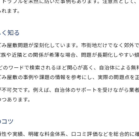
、トラブルを未然に防いだ事例もあります。注意点として
ごみ屋敷現場の体験談から得た教訓を解説
られます。
ごみ屋敷片付け事例で分かる実践的回避策
しく知る
ごみ屋敷問題が深刻化しています。市街地だけでなく郊外
家族や近隣との関係が希薄な場合、問題が長期化しやすい
などのワードで検索されるほど関心が高く、自治体による無
ごみ屋敷の事例や課題の情報を参考にし、実際の問題点を
が不可欠です。例えば、自治体のサポートを受けながら業
つつあります。
のコツ
頼性や実績、明確な料金体系、口コミ評価などを総合的に