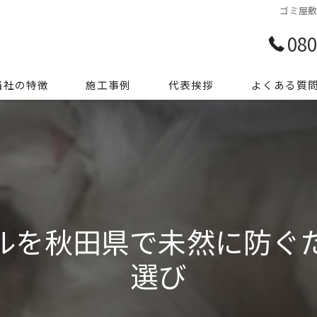
ゴミ屋
080
当社の特徴
施工事例
代表挨拶
よくある質
前整理
き家整理
ミ屋敷
ルを秋田県で未然に防ぐ
殊清掃
選び
用品処分