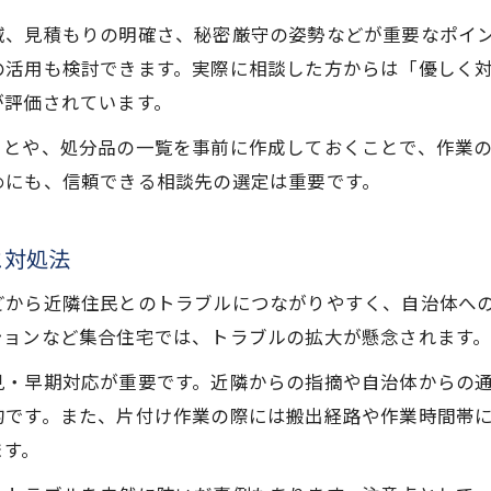
急なごみ屋敷対応も分割払いで無理なく依頼
域、見積もりの明確さ、秘密厳守の姿勢などが重要なポイ
ごみ屋敷整理に役立つ現金買取サービス活用術
の活用も検討できます。実際に相談した方からは「優しく
トラブル回避に繋がる見積もりと支払いの注意点
が評価されています。
口コミ評価も参考にしたごみ屋敷片付け術
ことや、処分品の一覧を事前に作成しておくことで、作業
ごみ屋敷片付けの口コミ評価で業者を賢く選択
めにも、信頼できる相談先の選定は重要です。
ごみ屋敷対応の実例から学ぶ安心の片付け術
口コミで分かるごみ屋敷業者の信頼度チェック
と対処法
ごみ屋敷片付けで多い成功・失敗の傾向分析
お気軽にご相談ください
お気軽にご相談ください
どから近隣住民とのトラブルにつながりやすく、自治体へ
ごみ屋敷片付け業者の評判を調べるポイント
ションなど集合住宅では、トラブルの拡大が懸念されます
事例から学ぶごみ屋敷トラブル回避のコツ
見・早期対応が重要です。近隣からの指摘や自治体からの
ごみ屋敷トラブルを防ぐ事例別片付け対策法
的です。また、片付け作業の際には搬出経路や作業時間帯
ごみ屋敷事例に学ぶ近隣とのトラブル回避策
ます。
高額請求を避けるごみ屋敷片付けの注意点