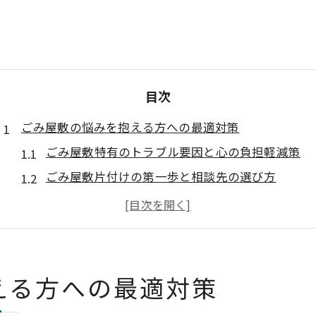
目次
ごみ屋敷の悩みを抱える方への最適対策
ごみ屋敷特有のトラブル要因と心の負担軽減策
ごみ屋敷片付けの第一歩と相談先の選び方
近隣トラブルを招くごみ屋敷のリスクと対処法
ごみ屋敷問題の現状と秋田の課題を正しく知る
失敗しないごみ屋敷対応業者の選び方のコツ
トラブル発生前にできるごみ屋敷対処術
える方への最適対策
ごみ屋敷予防に役立つ日常の片付け習慣とは