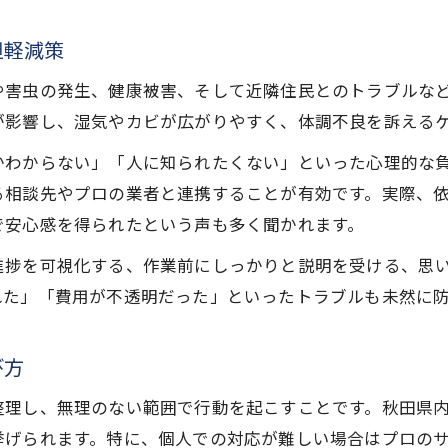
ごみ屋敷トラブルを未然に防ぐ自己管理ポイント
担軽減策
ごみ屋敷化を防ぐ相談窓口とサポート活用法
秋田で増えるごみ屋敷の原因と早期対応策
や害虫の発生、健康被害、そして近隣住民とのトラブルな
ごみ屋敷片付けに役立つ無料回収サービス紹介
が影響し、湿気やカビが広がりやすく、体調不良を訴える
安心のごみ屋敷対策を叶える工夫とは
かわからない」「人に知られたくない」といった心理的な
ごみ屋敷片付けで信頼できる業者の見極め方
る相談先やプロの業者と連携することが有効です。実際、
無断処分や高額請求を防ぐごみ屋敷対策の要点
で安心感を得られたという声も多く聞かれます。
ごみ屋敷の現場確認と丁寧な作業が安心の秘訣
進捗を可視化する、作業前にしっかりと説明を受ける、思
口コミ評価を参考にしたごみ屋敷業者選び方法
れた」「費用が不透明だった」といったトラブルも未然に
ごみ屋敷片付けは事前見積もりで安心を確保
分割払い対応で負担減も目指せる片付け方法
び方
分割払いOKのごみ屋敷業者で費用負担を軽減
整理し、無理のない範囲で行動を起こすことです。秋田県
ごみ屋敷片付けで安心できる料金支払いの工夫
挙げられます。特に、個人での対応が難しい場合はプロの