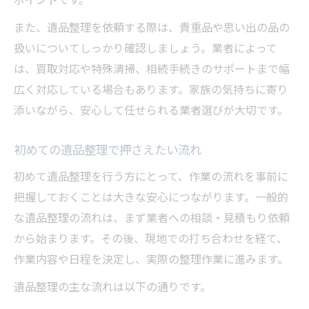
オンラインで遺品整理を相談する利点
また、遺品整理を依頼する際は、貴重品や思い出の品の
大切な品物を尊重する遺品整理の心得
扱いについてしっかり確認しましょう。業者によって
遺品整理で故人の想いを大切にする方法
は、買取対応や特殊清掃、相続手続きのサポートまで幅
遺品整理時の供養や思い出の守り方
広く対応している場合もあります。家族の気持ちに寄り
遺品整理で買取可能な品を把握する
添いながら、安心して任せられる業者選びが大切です。
遺品整理で見落としがちな注意点
遺品整理における処分と保存の基準
初めての遺品整理で押さえたい流れ
遺品整理で気をつけるべきサポート選び
初めて遺品整理を行う方にとって、作業の流れを事前に
遺品整理サポート各社の特徴と違い
把握しておくことは大きな安心につながります。一般的
遺品整理で重視したいスタッフの資格
な遺品整理の流れは、まず業者への相談・見積もり依頼
から始まります。その後、現地での打ち合わせを経て、
遺品整理で安心できる対応体制とは
作業内容や日程を決定し、実際の整理作業に進みます。
遺品整理サービスの保証内容を確認する
遺品整理のサポート範囲と追加サービス
遺品整理の主な流れは以下の通りです。