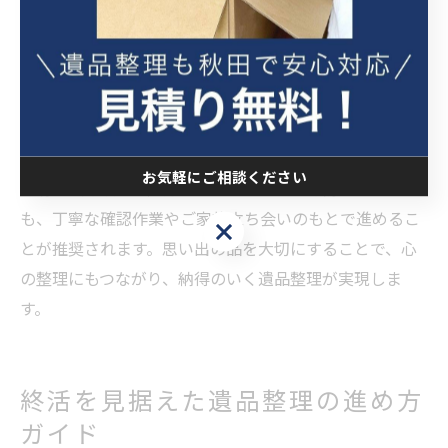
たとえば、「これは残したい」「形見分けしたい」な
ど、具体的なご要望を事前に伝えることで、作業時に適
切な対応が可能です。形見分けや供養、写真のデジタル
化など、思い出を大切に残すための方法も提案してもら
えます。
お気軽にご相談ください
大切な品を誤って処分してしまうリスクを防ぐために
も、丁寧な確認作業やご家族立ち会いのもとで進めるこ
お気軽にご相談ください
とが推奨されます。思い出の品を大切にすることで、心
の整理にもつながり、納得のいく遺品整理が実現しま
す。
終活を見据えた遺品整理の進め方
ガイド