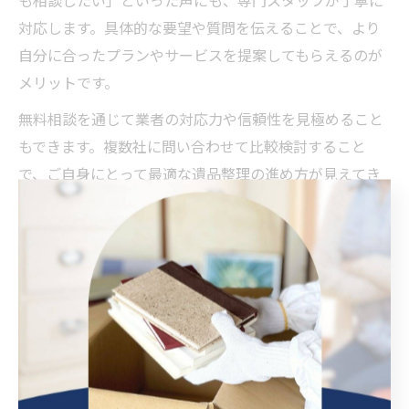
対応します。具体的な要望や質問を伝えることで、より
自分に合ったプランやサービスを提案してもらえるのが
メリットです。
無料相談を通じて業者の対応力や信頼性を見極めること
もできます。複数社に問い合わせて比較検討すること
で、ご自身にとって最適な遺品整理の進め方が見えてき
ます。
遺品整理で大切な思い出の品の扱い方
遺品整理では、故人の思い出の品をどのように扱うかが
大きなポイントです。写真や手紙、趣味の品など、価値
観はご家族ごとに異なります。男鹿市の遺品整理業者で
は、ご遺族の意向に寄り添いながら、貴重品や思い出の
品を丁寧に仕分ける作業を重視しています。