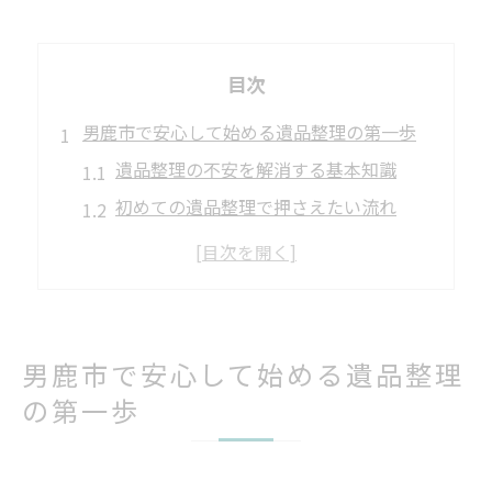
目次
男鹿市で安心して始める遺品整理の第一歩
遺品整理の不安を解消する基本知識
初めての遺品整理で押さえたい流れ
遺品整理を安心して始める準備とは
遺品整理のために知っておきたい注意点
遺品整理を始めるタイミングと判断基準
遺品整理を秋田県男鹿市で進めるポイント
男鹿市で安心して始める遺品整理
遺品整理業者選びで大切な比較基準
の第一歩
遺品整理の見積もりと料金の確認方法
遺品整理士による丁寧な作業の特徴