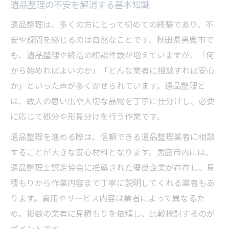
遺品整理の不安を解消する基本知識
遺品整理における無料相談の活用方法
遺品整理で大切な思い出の品の扱い方
遺品整理は、多くの方にとって初めての経験であり、不
安や疑問を感じるのは自然なことです。秋田県男鹿市で
終活を見据えた遺品整理の進め方ガイド
も、遺品整理や終活の相談件数が増えていますが、「何
終活と遺品整理の関係性を理解する
から始めればよいのか」「どんな業者に相談すれば安心
エンディングノートと遺品整理の実践法
か」といった声が多く寄せられています。遺品整理と
遺品整理を生前整理と併せて進める方法
は、故人の思い出や大切な品物を丁寧に仕分けし、必要
遺品整理の相続準備と必要書類について
に応じて処分や形見分けを行う作業です。
老前整理で遺品整理をスムーズに進める
遺品整理を進める際は、信頼できる遺品整理業者に相談
遺品整理の不安を解消する相談方法とは
することが大きな安心材料となります。男鹿市内には、
遺品整理の相談先と専門家の選び方
遺品整理士認定協会に推薦された優良企業が存在し、見
無料相談サービス活用のポイント
積もりから作業内容まで丁寧に説明してくれる業者もあ
遺品整理に強いカウンセラーの特徴
ります。費用やサービス内容は業者によって異なるた
め、複数の業者に見積もりを依頼し、比較検討するのが
遺品整理に関する公的窓口の利用法
ポイントです。