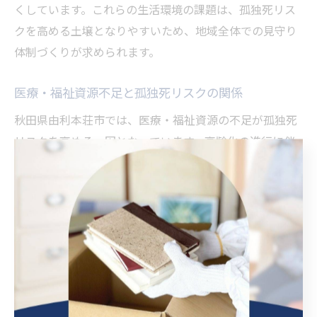
くしています。これらの生活環境の課題は、孤独死リス
クを高める土壌となりやすいため、地域全体での見守り
体制づくりが求められます。
医療・福祉資源不足と孤独死リスクの関係
秋田県由利本荘市では、医療・福祉資源の不足が孤独死
リスクを高める一因となっています。高齢化の進行に伴
い、医療機関や介護サービスの需要が増加しているにも
かかわらず、医師やケアマネジャーの人手不足が深刻化
しています。これにより、日常的な健康管理や緊急時の
対応が遅れがちになります。
特に独居高齢者の場合、体調不良を自覚しても病院へ行
く手段が限られていることが多く、早期発見・早期治療
の機会を逃しやすいです。また、福祉関係者の訪問頻度