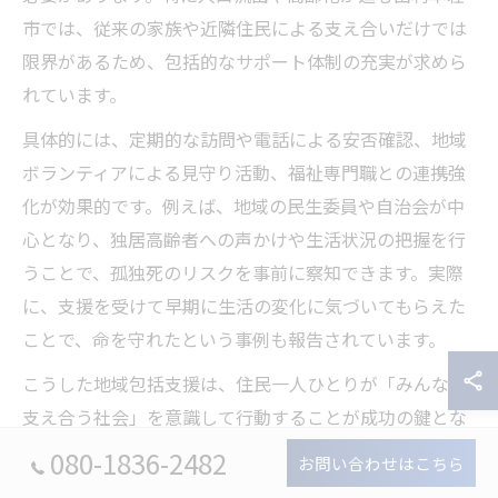
市では、従来の家族や近隣住民による支え合いだけでは
限界があるため、包括的なサポート体制の充実が求めら
れています。
具体的には、定期的な訪問や電話による安否確認、地域
ボランティアによる見守り活動、福祉専門職との連携強
化が効果的です。例えば、地域の民生委員や自治会が中
心となり、独居高齢者への声かけや生活状況の把握を行
うことで、孤独死のリスクを事前に察知できます。実際
に、支援を受けて早期に生活の変化に気づいてもらえた
ことで、命を守れたという事例も報告されています。
こうした地域包括支援は、住民一人ひとりが「みんなで
支え合う社会」を意識して行動することが成功の鍵とな
ります。特に、地域の伝統的なつながりを活かしつつ、
080-1836-2482
お問い合わせはこちら
現代のライフスタイルに合った柔軟な支援の形を模索す