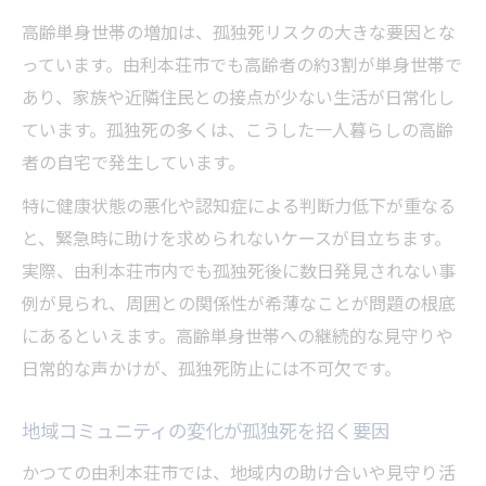
高齢単身世帯の増加は、孤独死リスクの大きな要因とな
孤独死を防ぐ移住・定住促進の重要性
っています。由利本荘市でも高齢者の約3割が単身世帯で
社会的孤立が引き起こす孤独死の実態解説
あり、家族や近隣住民との接点が少ない生活が日常化し
社会的孤立が孤独死に直結する現場を探る
ています。孤独死の多くは、こうした一人暮らしの高齢
孤独死を防ぐための見守り活動の現状
者の自宅で発生しています。
高齢者の孤独感がもたらす深刻な影響
特に健康状態の悪化や認知症による判断力低下が重なる
地域社会のサポート体制と孤独死対策
と、緊急時に助けを求められないケースが目立ちます。
社会的孤立の背景を孤独死事例から学ぶ
実際、由利本荘市内でも孤独死後に数日発見されない事
高齢化社会で求められる孤独死予防の考え方
例が見られ、周囲との関係性が希薄なことが問題の根底
孤独死を減らすための地域包括支援の工夫
にあるといえます。高齢単身世帯への継続的な見守りや
高齢者の心のケアが孤独死予防の鍵となる
日常的な声かけが、孤独死防止には不可欠です。
福祉サービス充実が孤独死対策に不可欠
地域コミュニティの変化が孤独死を招く要因
支え合う地域づくりと孤独死抑制の方法
かつての由利本荘市では、地域内の助け合いや見守り活
行政と住民が連携した孤独死防止活動