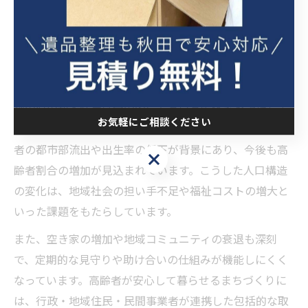
が減少すれば、異変を察知できるタイミングも減りま
す。こうした医療・福祉資源の不足は、孤独死を未然に
防ぐための重要な障壁となっています。
秋田県由利本荘市の高齢化が抱える課題
秋田県由利本荘市は全国的にも高い高齢化率を記録して
お気軽にご相談ください
おり、人口の約3人に1人が65歳以上という現状です。若
者の都市部流出や出生率の低下が背景にあり、今後も高
お気軽にご相談ください
齢者割合の増加が見込まれています。こうした人口構造
の変化は、地域社会の担い手不足や福祉コストの増大と
いった課題をもたらしています。
また、空き家の増加や地域コミュニティの衰退も深刻
で、定期的な見守りや助け合いの仕組みが機能しにくく
なっています。高齢者が安心して暮らせるまちづくりに
は、行政・地域住民・民間事業者が連携した包括的な取