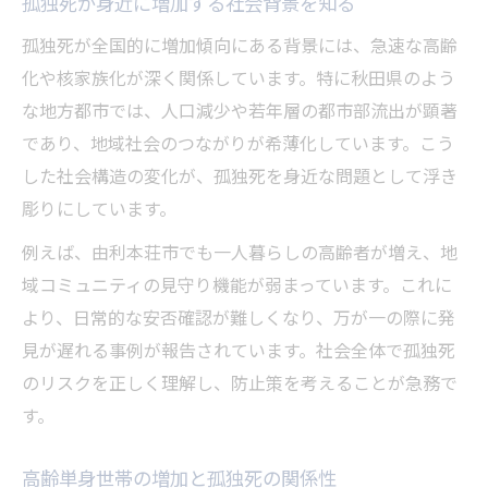
孤独死が身近に増加する社会背景を知る
地域交流の希薄化と孤独死の深い関係
秋田県由利本荘市の人口動態が与える影響
孤独死が全国的に増加傾向にある背景には、急速な高齢
孤独死を防ぐために必要な地域のつながり
化や核家族化が深く関係しています。特に秋田県のよう
な地方都市では、人口減少や若年層の都市部流出が顕著
高齢者が孤独死しやすい背景を探る視点
であり、地域社会のつながりが希薄化しています。こう
高齢者の生活環境が孤独死に及ぼす影響
した社会構造の変化が、孤独死を身近な問題として浮き
医療・福祉資源不足と孤独死リスクの関係
彫りにしています。
秋田県由利本荘市の高齢化が抱える課題
例えば、由利本荘市でも一人暮らしの高齢者が増え、地
孤独死を生む社会的孤立の現実を考察
域コミュニティの見守り機能が弱まっています。これに
経済的困難が高齢者の孤独死を招く要因
より、日常的な安否確認が難しくなり、万が一の際に発
人口流出が由利本荘市の孤独死と関係する訳
見が遅れる事例が報告されています。社会全体で孤独死
若者流出と孤独死リスク増加のつながり
のリスクを正しく理解し、防止策を考えることが急務で
高齢化社会の加速が孤独死問題を深刻化
す。
地域経済低迷が孤独死に与える悪影響
高齢単身世帯の増加と孤独死の関係性
由利本荘市の人口減少と孤独死の関連性