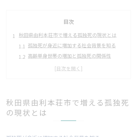
目次
秋田県由利本荘市で増える孤独死の現状とは
孤独死が身近に増加する社会背景を知る
高齢単身世帯の増加と孤独死の関係性
地域コミュニティの変化が孤独死を招く要
因
秋田県由利本荘市の高齢化と孤独死の現実
人口流出が孤独死増加に与える影響を探る
秋田県由利本荘市で増える孤独死
地域社会の変化が孤独死リスクを高める理由
の現状とは
家族構成の変化と孤独死リスクの関連性
社会的孤立が孤独死を招く要因となる背景