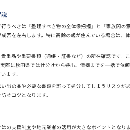
公的支援を活用した実家じまいの方法
解説
大館市の実家じまい給付金申請ポイント
地域サービスと連携した実家じまい実践例
ず行うべきは「整理すべき物の全体像把握」と「家族間の
実家じまいで行政窓口を利用するコツ
が成否を左右します。特に高齢の親が住んでいる場合は、
効率的な実家じまい進行法と費用節約のコツ
実家じまいの効率化で負担を減らす方法
、貴重品や重要書類（通帳・証書など）の所在確認です。
費用を抑える実家じまいのポイント
。実際に秋田県では仕分けから搬出、清掃までを一括で依
ています。
実家じまいと遺品整理業者の選び方
無駄なく進める実家じまいの手順解説
思い出の品や必要な書類を誤って処分してしまうリスクが
を防ぐコツとなります。
実家じまいの予算を立てる際の注意点
実家じまいの流れを地域サービスと共に理解
方
実家じまいの全体的な流れを解説
地域サービスを組み合わせた実家じまい
ではの支援制度や地元業者の活用が大きなポイントとなり