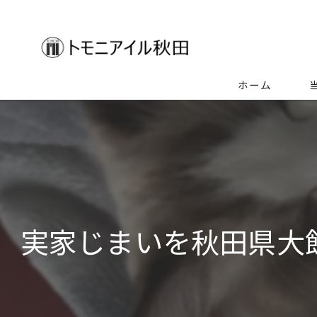
ホーム
生
空
ゴ
実家じまいを秋田県大
特
不