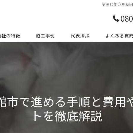
実家じまいを秋
080
当社の特徴
施工事例
代表挨拶
よくある質
前整理
き家整理
ミ屋敷
館市で進める手順と費用
殊清掃
トを徹底解説
用品処分