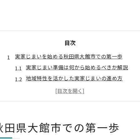
目次
実家じまいを始める秋田県大館市での第一歩
実家じまい準備は何から始めるべきか解説
地域特性を活かした実家じまいの進め方
遺品整理と実家じまいの違いを知ろう
秋田ならではの実家じまい事前準備の要点
家族で話し合う実家じまいの進行手順
大館市ならではの実家じまい支援活用術
秋田県大館市での第一歩
実家じまいに役立つ地域支援制度とは