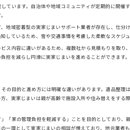
実家じまいの段取りとサポート体制とは
実しています。自治体や地域コミュニティが定期的に開催
す。
手順ごとに利用できる地域支援まとめ
実家じまいの流れと公的支援の活用方法
ど、地域密着型の実家じまいサポート業者が存在し、仕分
熟知しているため、雪や交通事情を考慮した柔軟なスケジ
親の遺品整理や空き家の不安を解消する方法
実家じまい時の遺品整理の進め方ガイド
ービス内容に違いがあるため、複数社から見積もりを取り
空き家問題を解決する実家じまいの工夫
の負担を減らし円滑に実家じまいを進めることができます
実家じまいと遺品整理の両立ポイント
不安を減らす実家じまいサポート活用術
お気軽にご相談ください
お気軽にご相談ください
実家じまいで後悔しない遺品整理の秘訣
、その目的と進め方には明確な違いがあります。遺品整理
秋田県で安心して実家じまいを進めるポイント
一方、実家じまいは親が高齢で施設入所や住み替えをする
秋田県で実家じまいを安心して進める秘訣
実家じまい時に信頼できる業者の見極め方
す」「家の管理負担を軽減する」ことを目的としており、
公的支援と地域サービスを賢く使う方法
策の一環として実家じまいの相談が増えており、地元業者