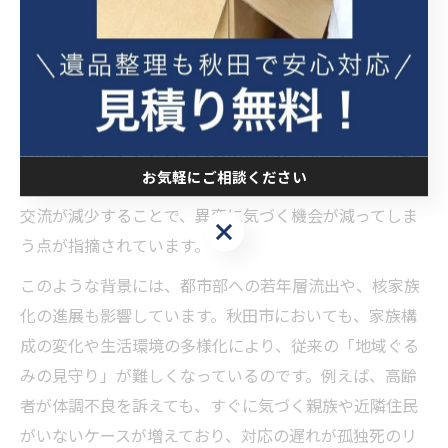
孤独死リスクを高める高齢化社会の課題を整理
秋田県秋田市では、急速な高齢化が進む中で孤独死のリ
スクが大きな社会課題となっています。高齢者世帯の増
加や、独居高齢者の割合が高まることで、見守りや支援
の手が届きにくくなっているのが現状です。特に、近所
お気軽にご相談ください
づきあいや地域コミュニティの希薄化が進み、日常的な
交流が減少することで、異変に気づく機会が減ってしま
お気軽にご相談ください
う点が指摘されています。
このような背景には、都市部への若年層流出や、核家族
化の進展も影響しています。秋田市においても、家族構
成の変化や生活環境の多様化により、従来の「地域ぐる
みの見守り」が難しくなっているのです。例えば、高齢
者が体調不良を訴えても、すぐに気づく親族や近隣住民
がいないケースが増えており、対応の遅れが孤独死のリ