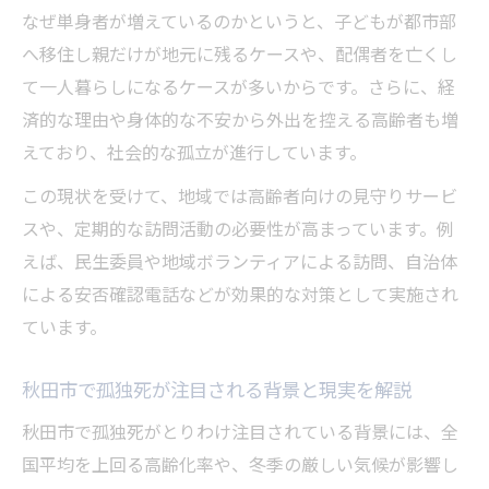
孤独死リスクを減らす生活習慣の工夫を紹
なぜ単身者が増えているのかというと、子どもが都市部
介
へ移住し親だけが地元に残るケースや、配偶者を亡くし
孤独死を防ぐ日々の見守り活動の実践ポイ
て一人暮らしになるケースが多いからです。さらに、経
ント
済的な理由や身体的な不安から外出を控える高齢者も増
孤独死対策として家族や友人と連絡を取り
えており、社会的な孤立が進行しています。
合う
この現状を受けて、地域では高齢者向けの見守りサービ
孤独死予防のため活用したい地域サービス
スや、定期的な訪問活動の必要性が高まっています。例
一覧
えば、民生委員や地域ボランティアによる訪問、自治体
による安否確認電話などが効果的な対策として実施され
ています。
秋田市で孤独死が注目される背景と現実を解説
秋田市で孤独死がとりわけ注目されている背景には、全
国平均を上回る高齢化率や、冬季の厳しい気候が影響し