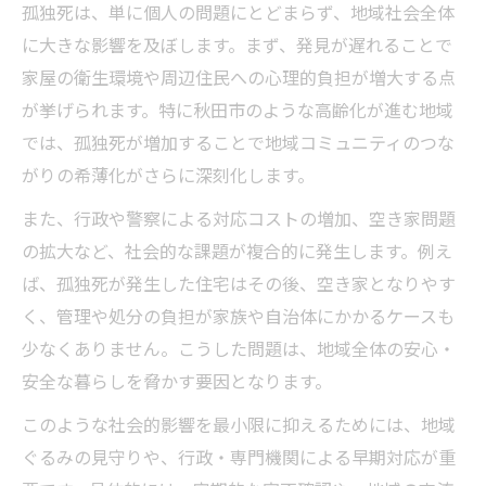
孤独死は、単に個人の問題にとどまらず、地域社会全体
説
に大きな影響を及ぼします。まず、発見が遅れることで
高齢化と孤独死増加の因果関係をひも解く
家屋の衛生環境や周辺住民への心理的負担が増大する点
孤独死を招く人間関係の希薄化の現状とは
が挙げられます。特に秋田市のような高齢化が進む地域
孤独死増加に影響する経済的困難の実態を
では、孤独死が増加することで地域コミュニティのつな
探る
がりの希薄化がさらに深刻化します。
未婚率の上昇と孤独死増加の密接な関係に
また、行政や警察による対応コストの増加、空き家問題
注目
の拡大など、社会的な課題が複合的に発生します。例え
高齢化と暮らしの変化が招く孤立リスクの正体
ば、孤独死が発生した住宅はその後、空き家となりやす
孤独死リスクを高める高齢化社会の課題を
く、管理や処分の負担が家族や自治体にかかるケースも
整理
少なくありません。こうした問題は、地域全体の安心・
安全な暮らしを脅かす要因となります。
暮らしの変化が孤独死に及ぼす影響を分析
する
このような社会的影響を最小限に抑えるためには、地域
退職後の社会的孤立と孤独死増加の実態を
ぐるみの見守りや、行政・専門機関による早期対応が重
解説