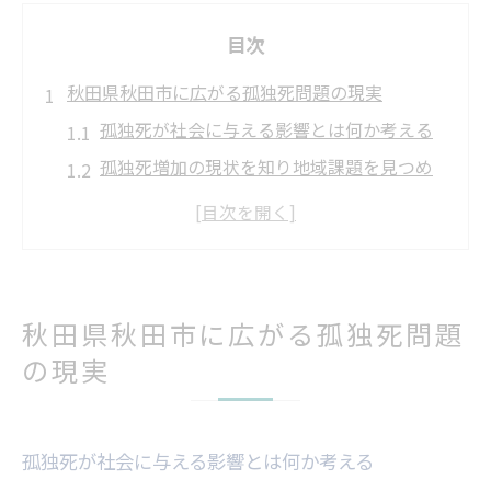
目次
秋田県秋田市に広がる孤独死問題の現実
孤独死が社会に与える影響とは何か考える
孤独死増加の現状を知り地域課題を見つめ
直す
孤独死問題と高齢単身者の増加の関係性を
探る
秋田市で孤独死が注目される背景と現実を
秋田県秋田市に広がる孤独死問題
解説
の現実
孤独死の実態から学ぶ地域での支援の重要
性
なぜ孤独死が秋田で増えるのか社会背景を探る
孤独死が社会に与える影響とは何か考える
孤独死増加の社会的要因と秋田の特徴を解