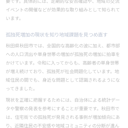
要です。具体的には、定期的な安否確認や、地域の交流
家族構成の変化が孤独死リスクに与える影
イベントの開催などが効果的な取り組みとして知られて
響
います。
孤独死を防ぐための生活習慣改善の重要性
孤独死増加の現状を知り地域課題を見つめ直す
孤独死を防ぐため私たちにできる小さな行動
秋田県秋田市では、全国的な高齢化の波に加え、都市部
孤独死防止のため日常でできる声かけの大
への人口流出や単身世帯の増加が孤独死の増加に拍車を
切さ
かけています。令和に入ってからも、高齢者の単身世帯
孤独死予防には地域交流の機会を増やす工
が増え続けており、孤独死が社会問題化しています。地
夫を
域住民の間でも、身近な問題として認識されるようにな
孤独死リスクを減らすための見守り活動の
ってきました。
実践例
現状を正確に把握するためには、自治体による統計デー
孤独死対策として家族や近隣とのつながり
タや警察の発表を参考にすることが重要です。秋田市で
強化を
は、住宅街での孤独死が発見される事例が増加傾向にあ
定期的な連絡が孤独死防止に果たす役割を
り、近隣住民の不安感や地域コミュニティの分断が進ん