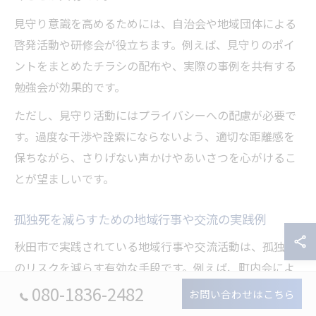
見守り意識を高めるためには、自治会や地域団体による
啓発活動や研修会が役立ちます。例えば、見守りのポイ
ントをまとめたチラシの配布や、実際の事例を共有する
勉強会が効果的です。
ただし、見守り活動にはプライバシーへの配慮が必要で
す。過度な干渉や詮索にならないよう、適切な距離感を
保ちながら、さりげない声かけやあいさつを心がけるこ
とが望ましいです。
孤独死を減らすための地域行事や交流の実践例
秋田市で実践されている地域行事や交流活動は、孤独死
のリスクを減らす有効な手段です。例えば、町内会によ
る季節ごとの食事会や、地域住民が協力して開催する健
080-1836-2482
お問い合わせはこちら
康講座などがあります。これらの場では、普段接点の少