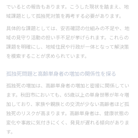
考える
でいるとの報告もあります。こうした現状を踏まえ、地
地域のつながりを守り孤独死を減らすための知
域課題として孤独死対策を再考する必要があります。
恵
具体的な課題としては、安否確認の仕組みの不足や、地
地域コミュニティで孤独死を防ぐ支援策と
域の見守り活動の担い手不足が挙げられます。これらの
は
課題を明確にし、地域住民や行政が一体となって解決策
孤独死防止に役立つ地域ネットワークの作
を模索することが求められています。
り方
孤独死リスク低減へ地域活動を活性化する
孤独死問題と高齢単身者の増加の関係性を探る
方法
孤独死の増加は、高齢単身者の増加と密接に関係してい
孤独死対策に必要な住民同士の見守り意識
ます。秋田市においても、65歳以上の単身世帯が年々増
孤独死を減らすための地域行事や交流の実
加しており、家族や親族との交流が少ない高齢者ほど孤
践例
独死のリスクが高まります。高齢単身者は、健康状態の
身近な孤独死予防策を今日から実践しよう
変化や事故に気付きにくく、発見が遅れる傾向がありま
孤独死予防は身近な行動から始めてみよう
す。