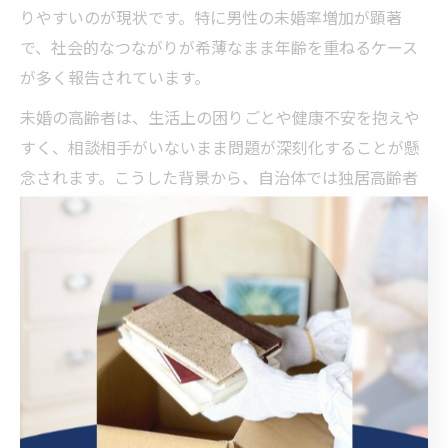
りやすいのが現状です。特に男性の未婚率増加が顕著
で、社会的なつながりが希薄なまま年齢を重ねるケース
が多く報告されています。
未婚の高齢者は、生活上の困りごとや健康不安を抱えや
すく、相談相手がいないまま問題が深刻化することが懸
念されます。こうした背景から、自治体では独居高齢者
や未婚高齢者向けの見守り活動やサポート体制の強化が
求められています。本人の自覚や周囲の積極的な関わり
が、孤独死予防には不可欠です。
高齢化と暮らしの変化が招く孤立
リスクの正体