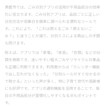
男鹿市の粗大ゴミ受付と不用品処分の流れ
男鹿市では、ごみ分別アプリの活用が不用品処分の効率
粗大ゴミ料金の目安と効率的な不用品処分
化に役立ちます。ごみ分別アプリは、品目ごとに正しい
不用品処分で粗大ゴミの手間を減らすコツ
分別方法や収集日を簡単に調べられる便利なツールで
す。これにより、「これは燃えるごみ？燃えないご
粗大ゴミも不用品処分でスムーズに解決
み？」と迷うことが減り、分別ミスによる再出しの手間
男鹿市の持ち込みルールを押さえて賢く整理
も防げます。
不用品処分とゴミ持ち込みの基本ポイント
例えば、アプリでは「家電」「家具」「衣類」などの分
男鹿市の持ち込み手順と不用品処分の注意
類を検索でき、迷いやすい粗大ごみやリサイクル対象品
点
も正確に判断できます。利用者からは「カレンダー機能
不用品処分の持ち込みルールを徹底解説
で出し忘れがなくなった」「分別ルールがすぐ分かるの
ごみ分別と不用品処分を両立する方法
で助かる」といった声が多く、特に子育て世代や高齢者
持ち込み前に知るべき不用品処分の知識
にも好評です。アプリの通知機能を活用することで、毎
不用品処分で暮らしやすさが変わるポイント
日の不用品処分が習慣化しやすくなる点もポイントで
不用品処分で暮らしやすさが向上する理由
す。