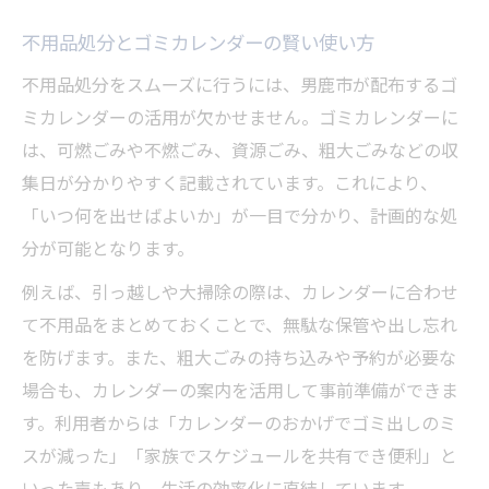
ごみ分別と不用品処分で生活空間を快適に
不用品処分とゴミカレンダーの賢い使い方
不用品処分の工夫で日常がスムーズに変化
リサイクル意識が高まる不用品処分の実践
不用品処分をスムーズに行うには、男鹿市が配布するゴ
ミカレンダーの活用が欠かせません。ゴミカレンダーに
男鹿市で不用品処分の新しい選択肢を発見
は、可燃ごみや不燃ごみ、資源ごみ、粗大ごみなどの収
集日が分かりやすく記載されています。これにより、
「いつ何を出せばよいか」が一目で分かり、計画的な処
分が可能となります。
例えば、引っ越しや大掃除の際は、カレンダーに合わせ
て不用品をまとめておくことで、無駄な保管や出し忘れ
を防げます。また、粗大ごみの持ち込みや予約が必要な
場合も、カレンダーの案内を活用して事前準備ができま
す。利用者からは「カレンダーのおかげでゴミ出しのミ
スが減った」「家族でスケジュールを共有でき便利」と
いった声もあり、生活の効率化に直結しています。