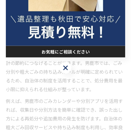
効率的な不用品処分が節約につな
がる理由
不用品処分で節約を実感する仕組みを紹介
お気軽にご相談ください
不用品処分を適切に行うことで、無駄な支出を抑え、家
計の節約につなげることができます。男鹿市では、ごみ
お気軽にご相談ください
分別や粗大ごみの持ち込みルールが明確に定められてい
るため、自治体の制度を活用することで、処分費用を最
小限に抑えられる仕組みが整っています。
例えば、男鹿市のごみカレンダーや分別アプリを活用す
れば、収集日や分別方法を簡単に確認でき、誤った出し
方による再処分や追加費用の発生を防げます。自治体の
粗大ごみ回収サービスや持ち込み制度も利用し、効率良