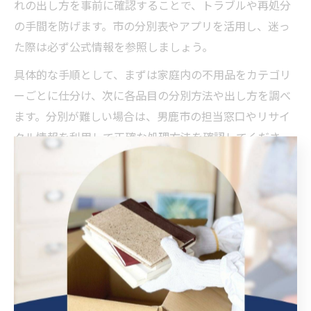
れの出し方を事前に確認することで、トラブルや再処分
の手間を防げます。市の分別表やアプリを活用し、迷っ
た際は必ず公式情報を参照しましょう。
具体的な手順として、まずは家庭内の不用品をカテゴリ
ーごとに仕分け、次に各品目の分別方法や出し方を調べ
ます。分別が難しい場合は、男鹿市の担当窓口やリサイ
クル情報を利用して正確な処理方法を確認してくださ
い。これにより、効率的かつ安心な不用品処分が実現で
きます。
注意点として、誤った分別や収集日に出し忘れると、回
収されず再度手配が必要になる場合があります。特に初
めての方や引っ越し直後は、ひとつずつ段階を踏んで進
めることが成功の秘訣です。