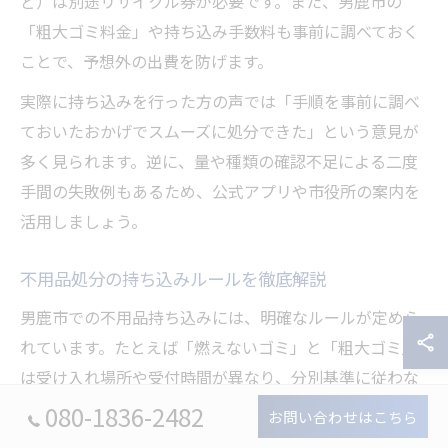
ど）は別途リサイクル券が必要です。また、男鹿市の
「粗大ゴミ料金」や持ち込み手数料も事前に調べておく
ことで、予想外の出費を防げます。
実際に持ち込みを行った方の声では「手順を事前に調べ
ておいたおかげでスムーズに処分できた」という意見が
多く見られます。逆に、量や種類の確認不足による二度
手間の失敗例もあるため、公式アプリや市役所の案内を
活用しましょう。
不用品処分の持ち込みルールを徹底解説
男鹿市での不用品持ち込みには、明確なルールが定めら
れています。たとえば「燃えないゴミ」と「粗大ゴミ」
は受け入れ場所や受付時間が異なり、分別基準に従わな
い場合は受け付けてもらえません。
080-1836-2482
お問い合わせはこちら
主な流れは、まず男鹿市の「ゴミカレンダー」や「ごみ