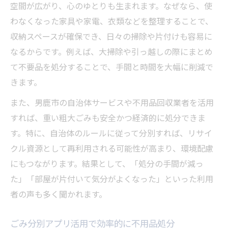
不用品処分に役立つ男鹿市リサイクル情報
空間が広がり、心のゆとりも生まれます。なぜなら、使
分別の基本と不用品処分を正しく進める秘
わなくなった家具や家電、衣類などを整理することで、
訣
収納スペースが確保でき、日々の掃除や片付けも容易に
なるからです。例えば、大掃除や引っ越しの際にまとめ
効率的な不用品処分が節約につながる理由
て不要品を処分することで、手間と時間を大幅に削減で
不用品処分で節約を実感する仕組みを紹介
きます。
効率的な不用品処分とゴミ持ち込みの利点
また、男鹿市の自治体サービスや不用品回収業者を活用
不用品処分が家計に与える節約効果とは
すれば、重い粗大ごみも安全かつ経済的に処分できま
ゴミ回収の選択で変わる不用品処分のコス
す。特に、自治体のルールに従って分別すれば、リサイ
ト
クル資源として再利用される可能性が高まり、環境配慮
不用品処分とリサイクルで無駄を減らす方
にもつながります。結果として、「処分の手間が減っ
法
た」「部屋が片付いて気分がよくなった」といった利用
粗大ごみなら正しい知識で手間と負担を軽減
者の声も多く聞かれます。
不用品処分と粗大ごみの違いをしっかり理
解
ごみ分別アプリ活用で効率的に不用品処分