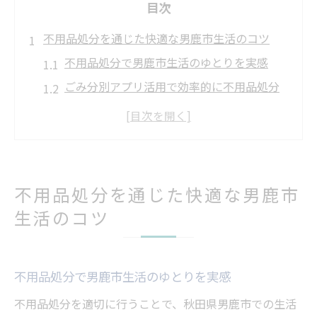
目次
不用品処分を通じた快適な男鹿市生活のコツ
不用品処分で男鹿市生活のゆとりを実感
ごみ分別アプリ活用で効率的に不用品処分
不用品処分とゴミカレンダーの賢い使い方
不用品処分が暮らしに与える安心感とは
男鹿市のごみ分別で不用品処分が簡単に
男鹿市で迷わないごみ分別とリサイクル術
不用品処分を通じた快適な男鹿市
不用品処分と男鹿市ごみ分別アプリの連携
生活のコツ
術
リサイクル意識が高まる不用品処分のコツ
不用品処分で男鹿市生活のゆとりを実感
ゴミカレンダーで不用品処分漏れを防ぐ方
法
不用品処分を適切に行うことで、秋田県男鹿市での生活