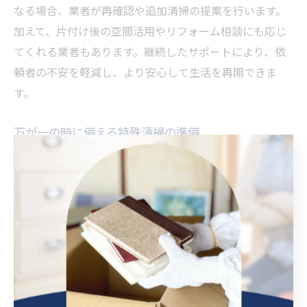
なる場合、業者が再確認や追加清掃の提案を行います。
加えて、片付け後の空間活用やリフォーム相談にも応じ
てくれる業者もあります。継続したサポートにより、依
頼者の不安を軽減し、より安心して生活を再開できま
す。
万が一の時に備える特殊清掃の準備
万が一に備えるには、日頃から信頼できる特殊清掃業者
の情報を把握し、家族や関係者と連絡方法を共有してお
くことが大切です。理由は、突然の事態でも迅速に対応
できる体制を整えられるからです。例えば、地域の業者
リストや相談窓口をメモしておき、必要なときにすぐ連
絡できるよう準備しておくと安心です。事前の備えが、
いざという時の精神的負担を大きく軽減します。