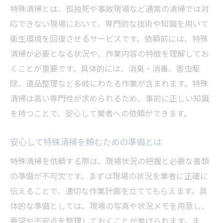
地域密着型の特殊清掃が持つ強みとは
特殊清掃とは、孤独死や事故現場など通常の清掃では対
見積もり依頼時に気をつけるポイント
応できない現場において、専門的な技術や知識を用いて
衛生環境を回復させるサービスです。依頼前には、特殊
特殊清掃の評判や口コミの活用法
清掃が必要となる状況や、作業内容の特徴を理解してお
大館市で安心できる特殊清掃の選び方
くことが重要です。具体的には、消臭・消毒、害虫駆
もしもの時に役立つ特殊清掃の依頼手順
除、遺品整理など多岐にわたる作業が含まれます。特殊
特殊清掃をスムーズに依頼する手順
清掃は高い専門性が求められるため、事前に正しい知識
緊急時でも慌てず特殊清掃を依頼する方法
を持つことで、安心して業者への依頼ができます。
特殊清掃の問い合わせから作業完了まで
安心して特殊清掃を頼むための準備とは
現地確認から見積もりまでの流れ
依頼後の特殊清掃フォロー内容を解説
特殊清掃を依頼する際は、現場状況の把握と必要な書類
万が一の時に備える特殊清掃の準備
の準備が不可欠です。まずは現場の状況を業者に正確に
伝えることで、適切な作業計画を立ててもらえます。具
信頼できる特殊清掃を見極めるポイント
体的な準備としては、現場の写真や状況メモを用意し、
特殊清掃の信頼性を確認するチェック項目
要望や不安点を整理しておくことが挙げられます。ま