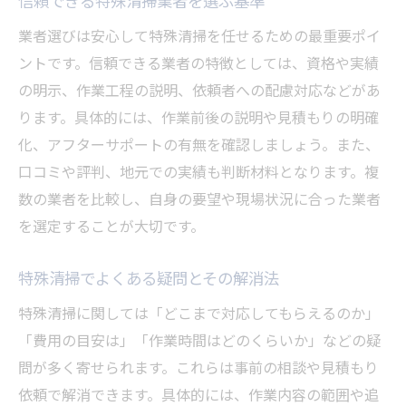
信頼できる特殊清掃業者を選ぶ基準
急ぎの特殊清掃依頼時のポイント整理
業者選びは安心して特殊清掃を任せるための最重要ポイ
短時間で完了する特殊清掃の流れ
ントです。信頼できる業者の特徴としては、資格や実績
の明示、作業工程の説明、依頼者への配慮対応などがあ
緊急現場で活きる特殊清掃の対応力
ります。具体的には、作業前後の説明や見積もりの明確
迅速な特殊清掃依頼を成功させる方法
化、アフターサポートの有無を確認しましょう。また、
対応スピードが信頼につながる特殊清掃
口コミや評判、地元での実績も判断材料となります。複
特殊清掃における精神的負担を軽減する方法
数の業者を比較し、自身の要望や現場状況に合った業者
特殊清掃依頼者の心に寄り添うサポート
を選定することが大切です。
精神的負担を減らす特殊清掃の工夫
特殊清掃でよくある疑問とその解消法
安心感につながる特殊清掃業者の対応
事前相談で不安を和らげる特殊清掃
特殊清掃に関しては「どこまで対応してもらえるのか」
細やかな配慮が求められる特殊清掃現場
「費用の目安は」「作業時間はどのくらいか」などの疑
問が多く寄せられます。これらは事前の相談や見積もり
気持ちの整理を助ける特殊清掃の流れ
依頼で解消できます。具体的には、作業内容の範囲や追
納得して特殊清掃を頼むための基礎知識