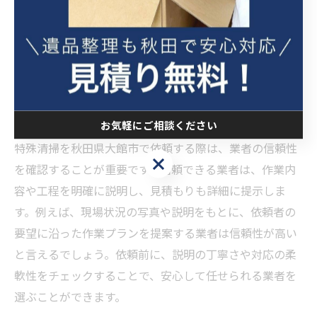
信頼できる特殊清掃を見極めるポ
イント
特殊清掃の信頼性を確認するチェック項目
お気軽にご相談ください
特殊清掃を秋田県大館市で依頼する際は、業者の信頼性
お気軽にご相談ください
を確認することが重要です。信頼できる業者は、作業内
容や工程を明確に説明し、見積もりも詳細に提示しま
す。例えば、現場状況の写真や説明をもとに、依頼者の
要望に沿った作業プランを提案する業者は信頼性が高い
と言えるでしょう。依頼前に、説明の丁寧さや対応の柔
軟性をチェックすることで、安心して任せられる業者を
選ぶことができます。