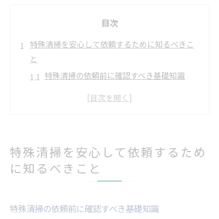
目次
特殊清掃を安心して依頼するために知るべきこ
と
特殊清掃の依頼前に確認すべき基礎知識
安心して特殊清掃を頼むための準備とは
特殊清掃の現場で重視したい衛生対策
信頼できる特殊清掃業者を選ぶ基準
特殊清掃でよくある疑問とその解消法
特殊清掃を安心して依頼するため
依頼時に押さえておきたい特殊清掃の流れ
に知るべきこと
大館市で求められる特殊清掃の選び方ガイド
大館市で特殊清掃業者を見極める方法
特殊清掃の依頼前に確認すべき基礎知識
特殊清掃サービス内容の違いを比較しよう