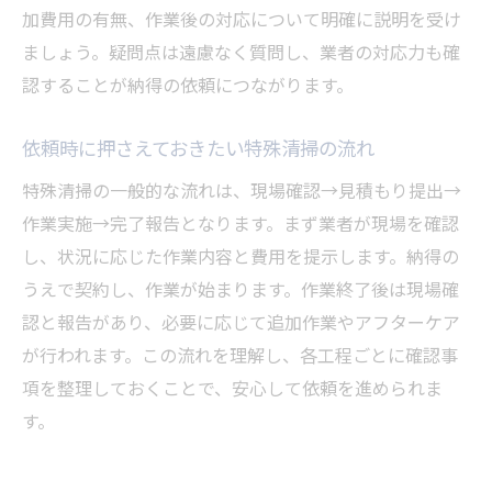
加費用の有無、作業後の対応について明確に説明を受け
特殊清掃サービスの基礎をやさしく解説
ましょう。疑問点は遠慮なく質問し、業者の対応力も確
納得できる特殊清掃業者選びの基準
認することが納得の依頼につながります。
トータルサポートが可能な特殊清掃とは
特殊清掃依頼時のよくある疑問と回答
依頼時に押さえておきたい特殊清掃の流れ
安心して任せられる特殊清掃の条件
特殊清掃の一般的な流れは、現場確認→見積もり提出→
初めてでも安心な特殊清掃依頼のコツ
作業実施→完了報告となります。まず業者が現場を確認
し、状況に応じた作業内容と費用を提示します。納得の
うえで契約し、作業が始まります。作業終了後は現場確
認と報告があり、必要に応じて追加作業やアフターケア
が行われます。この流れを理解し、各工程ごとに確認事
項を整理しておくことで、安心して依頼を進められま
す。