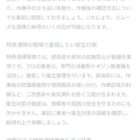
資格や実績で選ぶ特殊清掃業者の特徴
た、作業中の立ち会い有無や、作業後の確認方法につい
迅速対応できる特殊清掃業者の見分け方
ても事前に相談しておきましょう。これにより、スムー
利用者の声でわかる特殊清掃の安心感
ズな連携と納得のいく対応が可能になります。
トラブル回避のための特殊清掃選びのコツ
特殊清掃の現場で重視したい衛生対策
特殊清掃業者比較で重視したい要素
費用目安から分かる特殊清掃サービスの特徴
特殊清掃現場では、感染症や臭気の拡散防止が最優先事
特殊清掃費用の内訳とその特徴を解説
項です。プロの業者は、専門の消毒剤やオゾン脱臭機を
活用し、徹底した衛生管理を行います。具体的には、作
費用目安から見る特殊清掃の適正価格
業員の防護服着用や使用器具の使い分け、作業区域の封
追加料金が発生しやすい特殊清掃のケース
鎖など、二次感染や臭気漏れを防ぐ工程が含まれます。
費用に含まれる特殊清掃サービスの内容
衛生対策の徹底は、依頼者や周囲の安全を守るためにも
見積もりでチェックしたい費用ポイント
欠かせません。事前に業者へ衛生対策の詳細を確認し、
予算に合わせた特殊清掃依頼のコツ
納得の上で依頼しましょう。
迅速な対応を望む方へ特殊清掃の流れを解説
特殊清掃の迅速対応が重要な理由とは