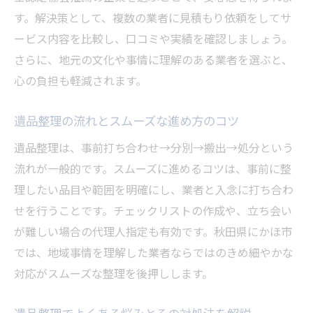
遺品整理の費用相場を知るための基礎知識
す。解決策として、複数の業者に見積もり依頼をしてサ
秋田県にかほ市での遺品整理相場の目安と
ービス内容を比較し、口コミや実績を確認しましょう。
特徴
さらに、地元の文化や事情に理解のある業者を選ぶと、
遺品整理で費用が高くなるケースの傾向
心の負担も軽減されます。
遺品整理の費用を抑えるための具体的な方
法
遺品整理の流れとスムーズな進め方のコツ
遺品整理見積もりを比較する際の注意点
遺品整理は、事前打ち合わせ→分別→搬出→処分という
一軒家の遺品整理費用のポイントを解説
流れが一般的です。スムーズに進めるコツは、事前に整
効率的な遺品整理を進めるための基本知識
理したい品目や範囲を明確にし、業者と入念に打ち合わ
せを行うことです。チェックリストの作成や、立ち会い
遺品整理を効率よく進めるための手順
が難しい場合の代理人指定も有効です。秋田県にかほ市
作業前に確認したい遺品整理のポイント
では、地域事情を理解した業者ならではのきめ細やかな
遺品整理を短期間で終わらせるコツとは
対応がスムーズな整理を後押しします。
遺品整理時に役立つ道具と準備方法
家族と協力して進める遺品整理の方法