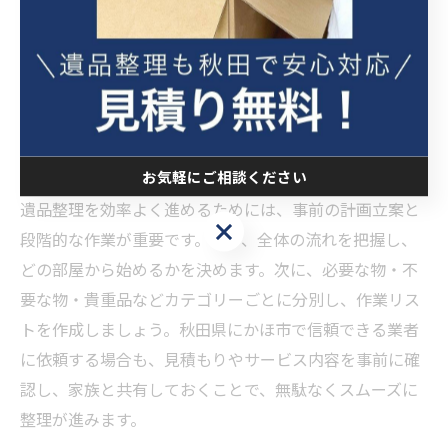
効率的な遺品整理を進めるための
基本知識
遺品整理を効率よく進めるための手順
お気軽にご相談ください
遺品整理を効率よく進めるためには、事前の計画立案と
お気軽にご相談ください
段階的な作業が重要です。まず、全体の流れを把握し、
どの部屋から始めるかを決めます。次に、必要な物・不
要な物・貴重品などカテゴリーごとに分別し、作業リス
トを作成しましょう。秋田県にかほ市で信頼できる業者
に依頼する場合も、見積もりやサービス内容を事前に確
認し、家族と共有しておくことで、無駄なくスムーズに
整理が進みます。