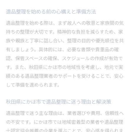
知識
遺品整理を始める前の心構えと準備方法
信頼できる遺品整理業者を見極めるポイント
遺品整理を始める際は、まず故人への敬意と家族間の気
信頼できる遺品整理業者の見分け方とは
持ちの整理が大切です。精神的な負担を減らすため、家
遺品整理士資格の有無が安心感につながる
族や親族と丁寧に話し合い、整理の目的や優先順位を共
理由
有しましょう。具体的には、必要な書類や貴重品の確
口コミや評判が遺品整理業者選びで重要な
認、保管スペースの確保、スケジュールの作成が有効で
理由
す。また、秋田県にかほ市の地域性を考慮し、地元で実
遺品整理業者の対応力と柔軟性のチェック
績のある遺品整理業者のサポートを受けることで、安心
方法
して準備を進められます。
悪質な遺品整理業者を避けるために確認す
秋田県にかほ市で遺品整理に迷う理由と解決策
べき点
遺品整理で迷う主な理由は、業者選びや費用、信頼性へ
遺品整理における地域密着業者のメリット
の不安です。にかほ市では地域密着型の業者や遺品整理
遺品整理の費用相場を秋田県にかほ市で調査
士認定協会推薦の企業を選ぶことで、安心感を得られま