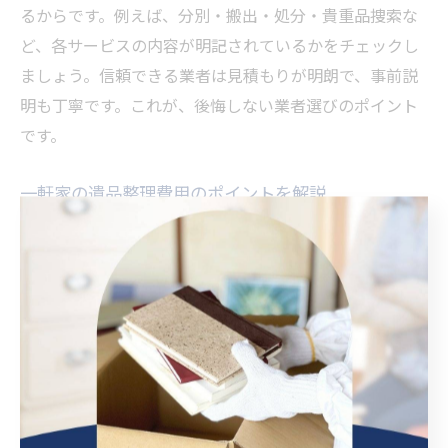
るからです。例えば、分別・搬出・処分・貴重品捜索な
ど、各サービスの内容が明記されているかをチェックし
ましょう。信頼できる業者は見積もりが明朗で、事前説
明も丁寧です。これが、後悔しない業者選びのポイント
です。
一軒家の遺品整理費用のポイントを解説
一軒家の遺品整理は、部屋数や敷地の広さ、物量によっ
て費用が変わります。理由として、作業範囲が広い分、
分別や搬出作業が増えるためです。例えば、家具や家電
など大型の遺品が多い場合、搬出に複数人の作業員が必
要となり、費用が上がることがあります。費用を抑える
には、できる限り事前整理を行い、見積もり時に詳細な
作業内容を業者と確認することが大切です。