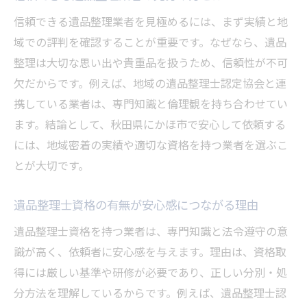
遺品整理後の手続きや書類整理の方法
信頼できる遺品整理業者を見極めるには、まず実績と地
心の負担を軽くする遺品整理の進め方ガイド
域での評判を確認することが重要です。なぜなら、遺品
遺品整理による精神的負担の軽減方法
整理は大切な思い出や貴重品を扱うため、信頼性が不可
欠だからです。例えば、地域の遺品整理士認定協会と連
家族で協力して行う遺品整理のコツ
携している業者は、専門知識と倫理観を持ち合わせてい
専門業者に相談して不安を減らすメリット
ます。結論として、秋田県にかほ市で安心して依頼する
遺品整理を通じた思い出の整理の意義
には、地域密着の実績や適切な資格を持つ業者を選ぶこ
遺品整理後の心のケアと日常への切り替え
とが大切です。
遺品整理で前向きな気持ちを取り戻す工夫
遺品整理士資格の有無が安心感につながる理由
遺品整理士資格を持つ業者は、専門知識と法令遵守の意
識が高く、依頼者に安心感を与えます。理由は、資格取
得には厳しい基準や研修が必要であり、正しい分別・処
分方法を理解しているからです。例えば、遺品整理士認