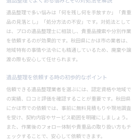
遺品整理でよくある悩みとその対処法を解説
遺品整理で見落としがちな注意点を解説
遺品整理で多い悩みは「何を残し何を手放すか」「貴重
貴重品を見落とさない遺品整理の工夫とは
品の見落とし」「処分方法の不安」です。対処法として
遺品整理で貴重品を見つけるチェックポイ
は、プロの遺品整理士に相談し、貴重品捜索や分別作業
ント
を依頼するのが効果的です。秋田県にかほ市の業者は、
遺品整理時に重要書類を探し出すコツ
地域特有の事情や法令にも精通しているため、廃棄や譲
渡の際も安心して任せられます。
貴重品の分別と保管を失敗しない方法
遺品整理で価値ある品を見逃さない工夫
遺品整理を依頼する時の初歩的なポイント
家族と共有できる貴重品管理のポイント
信頼できる遺品整理業者を選ぶには、認定資格や地域で
遺品整理で買取対象品の見極め方法
の実績、口コミ評価を確認することが重要です。秋田県
遺品整理業者のサービス内容を徹底チェック
にかほ市での依頼では、事前に無料見積もりや現地調査
遺品整理業者が提供する主なサービスとは
を受け、契約内容やサービス範囲を明確にしましょう。
遺品整理と一緒に利用できる追加サービス
また、作業後のフォロー体制や貴重品の取り扱い方もチ
貴重品捜索や買取対応の有無を確認しよう
ェックすることで、安心して依頼できます。