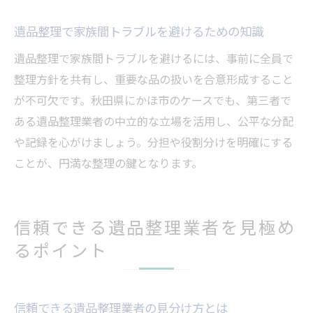
遺品整理後の清掃や不動産整理のサービス
遺品整理で家族間トラブルを避けるための知識
遺品整理の供養サービスの内容を知る
オプションサービスで作業を効率化する方
遺品整理で家族間トラブルを避けるには、事前に全員で
法
整理方針を共有し、重要な品の扱いを合意形成すること
が不可欠です。秋田県にかほ市のケースでも、第三者で
失敗しない遺品整理を叶えるための注意点
ある遺品整理業者の中立的な立場を活用し、公平な分配
遺品整理で後悔しないための準備とは
や記録を心がけましょう。分担や役割分けを明確にする
見積もりや契約時に確認すべき遺品整理の
ことが、円満な整理の鍵となります。
事項
遺品整理でトラブルを避けるポイントを解
説
信頼できる遺品整理業者を見極め
遺品整理時の家族への配慮と声かけの大切
るポイント
さ
不要品処分と貴重品管理のバランスを考え
る
信頼できる遺品整理業者の見分け方とは