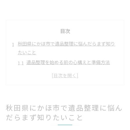
目次
秋田県にかほ市で遺品整理に悩んだらまず知り
たいこと
遺品整理を始める前の心構えと準備方法
秋田県にかほ市で遺品整理に迷う理由と解
決策
遺品整理の流れとスムーズな進め方のコツ
遺品整理でよくある悩みとその対処法を解
秋田県にかほ市で遺品整理に悩ん
説
だらまず知りたいこと
遺品整理を依頼する時の初歩的なポイント
遺品整理で家族間トラブルを避けるための