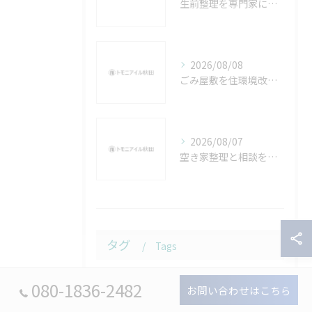
生前整理を専門家に依頼する際のポイントと五城目町の特徴や名産をまとめて解説
2026/08/08
ごみ屋敷を住環境改善で解決する秋田県秋田市の相談と具体策まとめ
2026/08/07
空き家整理と相談を秋田県潟上市で安心して進めるための実践ガイド
タグ
Tags
080-1836-2482
秋田
遺品整理
秋田市
見積り
お問い合わせはこちら