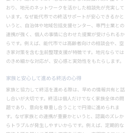
気軽に相談できる終活支援窓口の特徴
おり、地元のネットワークを活かした相談先が充実して
生前整理や遺言手続きの進め方を解説
います。なぜ能代市での終活サポートが安心できるかと
終活で生前整理を始める手順と注意点
いうと、自治体や地域包括支援センター、専門士業との
遺言書作成に必要な終活知識を紹介
連携が強く、個人の事情に合わせた提案が受けられるか
生前整理サポートの利用方法と体験談
らです。例えば、能代市では高齢者向けの相談会や、空
き家対策を含む生前整理支援が特徴です。地元ならでは
終活サポートによる遺言手続きの流れ
のきめ細かな対応が、安心感と実効性をもたらします。
安心して進める生前整理のポイント解説
地域包括支援センターを活用した終活
家族と安心して進める終活の心得
地域包括支援センターでできる終活相談
家族と協力して終活を進める際は、早めの情報共有と話
終活サポートと地域資源の活用方法
し合いが大切です。終活は個人だけでなく家族全体の問
高齢者の終活支援に役立つ窓口活用法
題であり、意向を尊重し合うことで円滑に進められま
終活支援センターのサービス内容を解説
す。なぜ家族との連携が重要かというと、認識のズレか
地域の力を活かした終活支援事例紹介
らトラブルが発生しやすいからです。例えば、定期的な