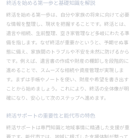
終活を始める第一歩と基礎知識を解説
生前整理や遺言準備の家族サポート方法
家族が参加しやすい終活サポート活用術
終活を始める第一歩は、自分や家族の将来に向けて必要
な情報を整理し、現状を把握することです。終活とは、
終活における能代市の支援体制とは
遺言や相続、生前整理、空き家管理など多岐にわたる準
能代市の終活サポート支援内容を紹介
備を指します。なぜ終活が重要かというと、予期せぬ事
利用できる終活相談窓口と特徴まとめ
態に備え、家族間のトラブルや不安を未然に防げるから
地域包括支援センターでの終活支援の流れ
です。例えば、遺言書の作成や財産の棚卸しを段階的に
高齢者向け終活サービスの活用方法解説
進めることで、スムーズな相続や資産管理が実現しま
終活相談に役立つ能代市の取り組みとは
す。まずは手帳やノートを使い、財産や希望を書き出す
不安を減らす終活相談の活用ポイント
ことから始めましょう。これにより、終活の全体像が明
確になり、安心して次のステップへ進めます。
終活相談を活用するメリットと流れ
相談先選びで安心できる終活サポート
終活サポートの重要性と能代市の特色
終活の不安を解消する相談のコツ
終活サポートは専門知識と地域事情に精通した支援が重
終活サポート相談時の注意点と対策
要です。能代市では、地域に根ざした支援体制が整って