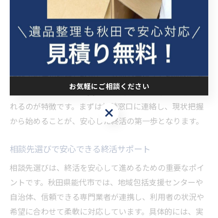
活には遺言、相続、生前整理、空き家管理など多岐にわ
たるテーマがあり、個人で全てを把握し対応するのは困
難です。秋田県能代市では、地域の支援体制が整ってお
り、相談を通じて一人ひとりの状況に合ったアドバイス
や具体的な手続きを案内してもらえます。例えば、初回
相談で現状の課題を整理し、必要な手続きを段階的に進
お気軽にご相談ください
めることで、心理的な負担を軽減しながら準備が進めら
れるのが特徴です。まずは相談窓口に連絡し、現状把握
お気軽にご相談ください
から始めることが、安心した終活の第一歩となります。
相談先選びで安心できる終活サポート
相談先選びは、終活を安心して進めるための重要なポイ
ントです。秋田県能代市では、地域包括支援センターや
自治体、信頼できる専門業者が連携し、利用者の状況や
希望に合わせて柔軟に対応しています。具体的には、実