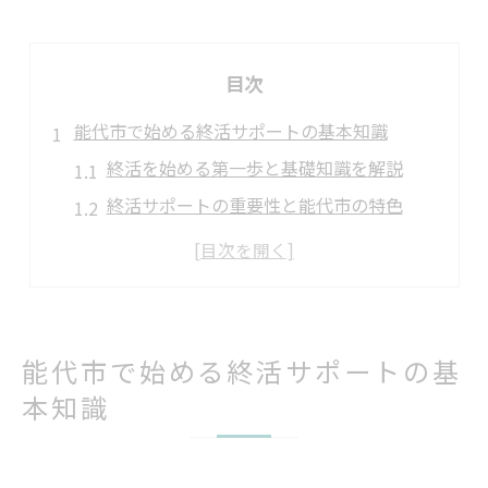
目次
能代市で始める終活サポートの基本知識
終活を始める第一歩と基礎知識を解説
終活サポートの重要性と能代市の特色
家族と安心して進める終活の心得
終活でよくある悩みとその解決策紹介
終活支援窓口の選び方と相談の流れ
家族と進める安心の終活準備方法
能代市で始める終活サポートの基
家族で共有したい終活の準備ポイント
本知識
終活で家族の不安を減らす話し合い方
終活を通じた家族間の信頼関係構築法