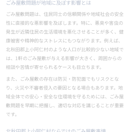
ごみ屋敷問題が地域に及ぼす影響とは
ごみ屋敷がもたらす衛生面のリスク解説
ごみ屋敷と行政介入の実態について
ごみ屋敷問題は、住民同士の信頼関係や地域社会の安全
ごみ屋敷トラブルを未然に防ぐポイント
性に直接的な悪影響を及ぼします。特に、悪臭や害虫の
発生が近隣住民の生活環境を悪化させることが多く、健
安心な片付けを進めるための準備ポイント
康被害や精神的なストレスにもつながります。例えば、
ごみ屋敷片付け前の確認事項と準備方法
北秋田郡上小阿仁村のような人口が比較的少ない地域で
ごみ屋敷問題解決のための計画立案のコツ
は、1軒のごみ屋敷が与える影響が大きく、周囲からの
ごみ屋敷片付けで必要な道具と手順
相談や苦情が寄せられるケースも目立ちます。
ごみ屋敷の片付けに役立つ事前相談の活用
また、ごみ屋敷の存在は防災・防犯面でもリスクとな
術
り、火災や不審者侵入の要因となる場合もあります。地
安心して片付けを始めるための心構え
域全体での安心・安全な住環境を守るためには、ごみ屋
ごみ屋敷トラブルを防ぐ相談と見積もり活用術
敷問題を早期に把握し、適切な対応を講じることが重要
ごみ屋敷相談の重要性と専門家の選び方
です。
ごみ屋敷片付け前に見積もりを取るメリッ
ト
北秋田郡上小阿仁村ならではのごみ屋敷事情