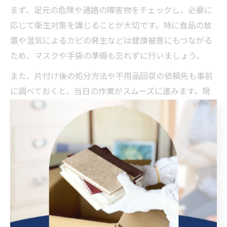
まず、足元の危険や通路の障害物をチェックし、必要に
応じて衛生対策を講じることが大切です。特に食品の放
置や湿気によるカビの発生などは健康被害にもつながる
ため、マスクや手袋の準備も忘れずに行いましょう。
また、片付け後の処分方法や不用品回収の依頼先も事前
に調べておくと、当日の作業がスムーズに進みます。現
場の状況に応じて必要な道具や用品をリスト化しておく
と、忘れ物や作業の遅延を防げます。
ごみ屋敷問題解決のための計画立案のコツ
ごみ屋敷の問題を根本から解決するためには、計画的な
アプローチが重要です。作業範囲や必要な時間、片付け
る順序を明確にし、無理のないスケジュールを立てるこ
とが成功のポイントとなります。