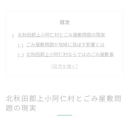
目次
北秋田郡上小阿仁村とごみ屋敷問題の現実
ごみ屋敷問題が地域に及ぼす影響とは
北秋田郡上小阿仁村ならではのごみ屋敷事
情
住環境改善のためのごみ屋敷対策の重要性
ごみ屋敷が増加する背景と地域の課題
ごみ屋敷問題の現状とその深刻さを考える
北秋田郡上小阿仁村とごみ屋敷問
ごみ屋敷が引き起こすトラブルの本質とは
題の現実
ごみ屋敷による健康被害と心の負担
近隣住民とのトラブルが発生する要因