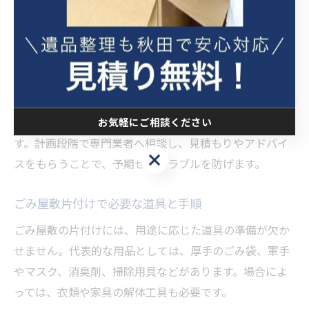
特に上小阿仁村のように交通や処分場の立地に特徴があ
る地域では、搬出や回収のタイミングを事前に調整して
おくと、効率的に作業を進められます。さらに、家族や
周囲の協力を得ることで、心身の負担を軽減できます。
例えば、部屋ごとに優先順位を決めて着手する、日ごと
に作業内容を分けるなど、段階的に進める方法が有効で
お気軽にご相談ください
す。計画段階で専門業者へ相談し、見積もりやアドバイ
お気軽にご相談ください
スをもらうことで、予期せぬトラブルを防げます。
ごみ屋敷片付けで必要な道具と手順
ごみ屋敷の片付けには、用途に応じた道具の準備が欠か
せません。代表的な用品としては、厚手のごみ袋、軍手
やマスク、消臭剤、掃除用具などがあります。場合によ
っては、衣類や家具の解体工具も必要です。