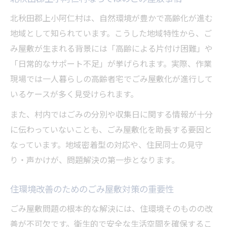
安心して依頼できるごみ屋敷業者の特徴
北秋田郡上小阿仁村は、自然環境が豊かで高齢化が進む
ごみ屋敷片付け見積もり時のチェック項目
地域として知られています。こうした地域特性から、ご
み屋敷が生まれる背景には「高齢による片付け困難」や
ごみ屋敷トラブル回避のための相談の流れ
「日常的なサポート不足」が挙げられます。実際、作業
自力片付けか業者依頼か迷った時の判断基準
現場では一人暮らしの高齢者宅でごみ屋敷化が進行して
ごみ屋敷を自力で片付ける際の注意点
いるケースが多く見受けられます。
ごみ屋敷片付けは業者依頼が有利なケース
また、村内ではごみの分別や収集日に関する情報が十分
ごみ屋敷問題に対応する最適な判断方法
に伝わっていないことも、ごみ屋敷化を助長する要因と
自力と業者のごみ屋敷片付け比較ポイント
なっています。地域密着型の対応や、住民同士の見守
ごみ屋敷片付けの費用対効果を見極める
り・声かけが、問題解決の第一歩となります。
片付け作業における時間と心の負担を減らす工
夫
住環境改善のためのごみ屋敷対策の重要性
ごみ屋敷片付けの時間短縮テクニック
ごみ屋敷問題の根本的な解決には、住環境そのものの改
心の負担を減らすごみ屋敷片付けの進め方
善が不可欠です。衛生的で安全な生活空間を確保するこ