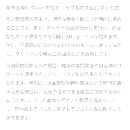
空き家整理の基本を知りトラブルを未然に防ぐ方法
由
空き家整理でトラブルを回避するための基
空き家整理の基本は、適切な手順を踏んで計画的に進め
礎
ることです。まず、家財や不用品の仕分けを行い、必要
なものと不要なものを明確に分けることから始めます。
空き家整理で活用を進めるための準備とは
次に、不要品の処分方法を自治体のルールに従って決定
空き家整理の基本を押さえた安心活用法
し、リサイクルや粗大ごみ回収などを活用します。
由利本荘市ならではの空き家片付け対策法
秋田県由利本荘市の場合、地域の専門業者や自治体のサ
由利本荘市の気候に合わせた空き家整理方
ポートを活用することで、トラブルの発生を防ぎやすく
法
なります。例えば、遺品整理や特殊清掃などの専門知識
地域特性を活かした空き家整理の工夫とは
が必要な場合は、地元の信頼できる業者に依頼するのが
由利本荘市で実践したい空き家整理のポイ
安心です。こうした基本を押さえて整理を進めること
ント
で、思わぬトラブルやご近所トラブルを未然に防ぐこと
地元業者を活用した空き家整理のメリット
ができます。
由利本荘市の空き家整理で注意すべき点