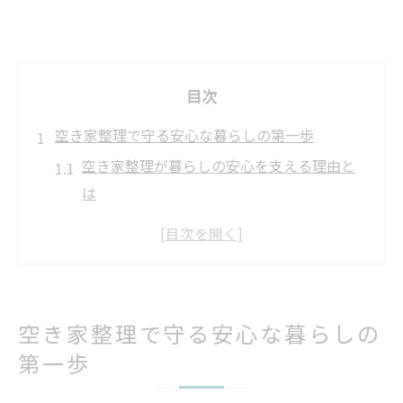
目次
空き家整理で守る安心な暮らしの第一歩
空き家整理が暮らしの安心を支える理由と
は
空き家整理の基本を知りトラブルを未然に
防ぐ方法
空き家整理を始める前に知っておきたい注
意点
空き家整理で守る安心な暮らしの
空き家整理で大切な資産を守るコツとポイ
第一歩
ント
空き家整理の早期対応がもたらす安心な未