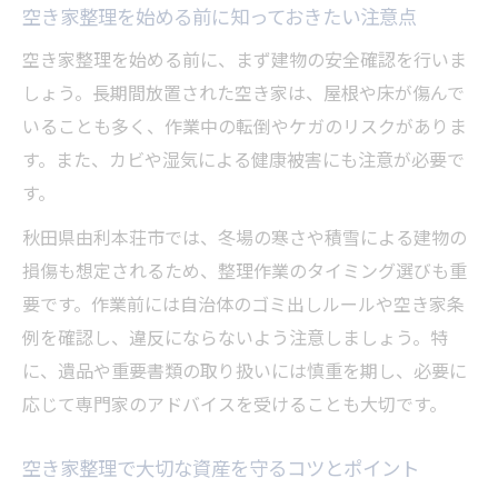
実家を快適に蘇らせる空き家整理の秘訣
空き家整理を始める前に知っておきたい注意点
空き家整理で実家を快適空間に蘇らせる方
空き家整理を始める前に、まず建物の安全確認を行いま
法
しょう。長期間放置された空き家は、屋根や床が傷んで
空き家整理が実家の再活用を後押しする理
いることも多く、作業中の転倒やケガのリスクがありま
由
す。また、カビや湿気による健康被害にも注意が必要で
す。
空き家整理で思い出と向き合う心構え
実家の空き家整理で得られる安心と満足感
秋田県由利本荘市では、冬場の寒さや積雪による建物の
空き家整理で実家を資産に変えるヒント
損傷も想定されるため、整理作業のタイミング選びも重
要です。作業前には自治体のゴミ出しルールや空き家条
資産活用へつなげる空き家整理のポイント
例を確認し、違反にならないよう注意しましょう。特
空き家整理で資産活用へ踏み出すための流
に、遺品や重要書類の取り扱いには慎重を期し、必要に
れ
応じて専門家のアドバイスを受けることも大切です。
空き家整理がもたらす売却・賃貸のチャン
ス
空き家整理で大切な資産を守るコツとポイント
資産価値を高める空き家整理の取り組み方