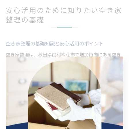
安心活用のために知りたい空き家
整理の基礎
空き家整理の基礎知識と安心活用のポイント
空き家整理は、秋田県由利本荘市で増加傾向にある空き
家問題への有効な対策のひとつです。放置された空き家
は不用品や遺品が蓄積しやすく、衛生面や近隣とのトラ
ブル、資産価値の低下といったリスクが高まります。そ
のため、早めに整理を進めることが大切です。
具体的には、空き家整理の際には家財の仕分けや不用品
の適切な処分、必要であれば遺品整理も含めた作業が求
められます。由利本荘市では、地域の専門業者や自治体
のサポートを活用することで、効率的かつ安心して進め