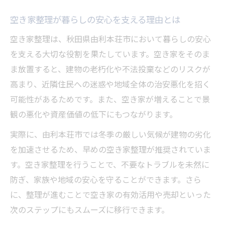
来
空き家整理が暮らしの安心を支える理由とは
片付けをスムーズに進めるための空き家整理術
空き家整理は、秋田県由利本荘市において暮らしの安心
効率的な空き家整理の進め方と具体的な手
を支える大切な役割を果たしています。空き家をそのま
順
ま放置すると、建物の老朽化や不法投棄などのリスクが
空き家整理で不用品を賢く分別・処分する
高まり、近隣住民への迷惑や地域全体の治安悪化を招く
秘訣
可能性があるためです。また、空き家が増えることで景
プロが教える空き家整理の時短テクニック
観の悪化や資産価値の低下にもつながります。
空き家整理の負担を減らす準備と心構え
実際に、由利本荘市では冬季の厳しい気候が建物の劣化
空き家整理をスムーズに進めるコツと計画
を加速させるため、早めの空き家整理が推奨されていま
例
す。空き家整理を行うことで、不要なトラブルを未然に
安心活用のために知りたい空き家整理の基礎
防ぎ、家族や地域の安心を守ることができます。さら
空き家整理の基礎知識と安心活用のポイン
に、整理が進むことで空き家の有効活用や売却といった
ト
次のステップにもスムーズに移行できます。
空き家整理が資産価値維持に欠かせない理