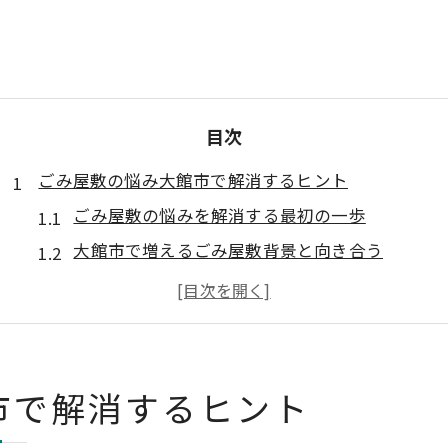
目次
ごみ屋敷の悩み大館市で解消するヒント
ごみ屋敷の悩みを解消する最初の一歩
大館市で増えるごみ屋敷背景と向き合う
困ったごみ屋敷の原因を丁寧に整理しよう
ごみ屋敷問題の心理的な負担と対処法を知る
地域の現状から考えるごみ屋敷解決の道筋
高齢化進む大館市とごみ屋敷問題の現実
市で解消するヒント
高齢化がごみ屋敷問題に与える影響を分析