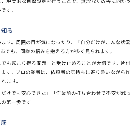
え、現実的な目標設定を行うことで、無理なく改善に向か
今後のごみ屋敷対策に役立つ地域支援情報
めです。
困ったごみ屋敷の早期解決に向けた心構え
を知る
います。周囲の目が気になったり、「自分だけがこんな状
館市でも、同様の悩みを抱える方が多く見られます。
にでも起こり得る問題」と受け止めることが大切です。片
きます。プロの業者は、依頼者の気持ちに寄り添いながら
くれます。
うだけでも安心できた」「作業前の打ち合わせで不安が減
への第一歩です。
道筋