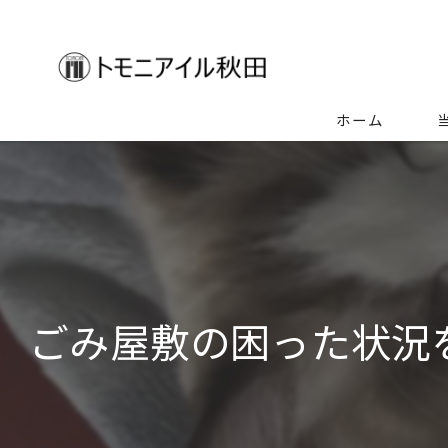
ホーム
生
空
ゴ
ごみ屋敷の困った状況
特
不