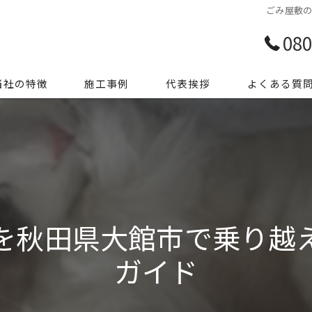
ごみ屋敷
080
当社の特徴
施工事例
代表挨拶
よくある質
前整理
き家整理
ミ屋敷
を秋田県大館市で乗り越
殊清掃
ガイド
用品処分