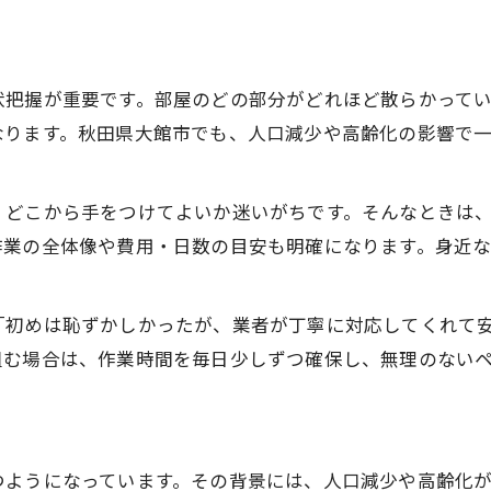
大館市の人口減少とごみ屋敷発生の関連性
ごみ屋敷と孤独死リスクを地域で考える意義
高齢者世帯が抱えるごみ屋敷の悩みと支援策
状把握が重要です。部屋のどの部分がどれほど散らかって
大館市の高齢化率とごみ屋敷増加の現状把握
なります。秋田県大館市でも、人口減少や高齢化の影響で
片付かないごみ屋敷自力対処の日数とは
ごみ屋敷自力片付けにかかる現実の日数
、どこから手をつけてよいか迷いがちです。そんなときは
忙しい方のためのごみ屋敷片付け工程のコツ
作業の全体像や費用・日数の目安も明確になります。身近
自力でごみ屋敷を片付ける際の注意点と計画
ごみ屋敷に困った時の効率的な作業ポイント
「初めは恥ずかしかったが、業者が丁寧に対応してくれて
組む場合は、作業時間を毎日少しずつ確保し、無理のない
片付けが進まない理由を把握して対策を練る
費用や日数を知ってごみ屋敷問題を計画的に
う
ごみ屋敷片付けの費用相場と日数目安を確認
計画的なごみ屋敷片付けで無駄な出費を防ぐ
つようになっています。その背景には、人口減少や高齢化