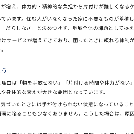
費用対効果を重視したごみ屋敷片付けの秘訣
者が増え、体力的・精神的な負担から片付けが難しくなる
業者選びで失敗しないごみ屋敷片付け計画
っています。住む人がいなくなった家に不要なものが蓄積
ごみ屋敷片付けの見積りポイントを押さえよう
る「だらしなさ」と決めつけず、地域全体の課題として捉え
遺品整理とごみ屋敷片付けを同時に進める方法
付けサービスが増えてきており、困ったときに頼れる体制
遺品整理とごみ屋敷片付けを同時に進める流れ
う。
心の整理も大切な遺品整理とごみ屋敷対策
秋田地域で選ばれる遺品整理とごみ屋敷対応策
よう
負担軽減のための遺品整理とごみ屋敷同時進行
お気軽にご相談ください
お気軽にご相談ください
な理由は「物を手放せない」「片付ける時間や体力がない
ごみ屋敷解決に遺品整理士のサポートを活用
化や身体的な衰えが大きな要因となっています。
大館市で安心して頼れるごみ屋敷解決策まとめ
、気づいたときには手が付けられない状態になっているこ
ごみ屋敷問題を安心して解決するポイント集
循環に陥ることも少なくありません。こうした場合は、原
大館市で信頼できるごみ屋敷業者の選び方
ごみ屋敷片付けで重視すべき対応とサービス